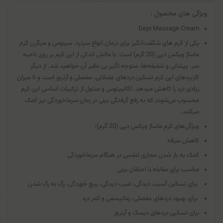
ویژگی های محصول :
Depi Massage Cream
یکی از کرم ‎های شگفت‌انگیز برای درمان انواع سردرد، سینوس و میگرن کرم
ماساژ ویکس دپی (20 گرم) است. با مالش اندکی از این کرم بر روی ناحیه
سر، پیشانی و شقیقه‌ها، متوجه تأثیر بی نظیر آن خواهید شد. از دیگر
کاربردهای این کرم تسکین دردهای عضلانی، مفصلی و آرتروز است و تا میزان
زیادی درد را کاهش می‎دهد. اکالیپتوس و منتول از ترکیبات اساسی این کرم
محسوب می‌شوند که به رفع گرفتگی بینی در زمان سرماخوردگی نیز کمک
می‎کنند.
ویژگی‌های کرم ماساژ ویکس دپی (20 گرم):
کاهش سرفه
کمک به باز شدن مجاری تنفسی در هنگام سرماخوردگی
مناسب برای مقابله با احتقان بینی
برای تسکین آسیب دیدگی، ضرب دیدگی، پیچ خوردگی، رگ به رگ شدن
برای بهبود دردهای مفصلی، رماتیسمی و کمر درد
برای تسکین دردهای دیسک و آرتروز