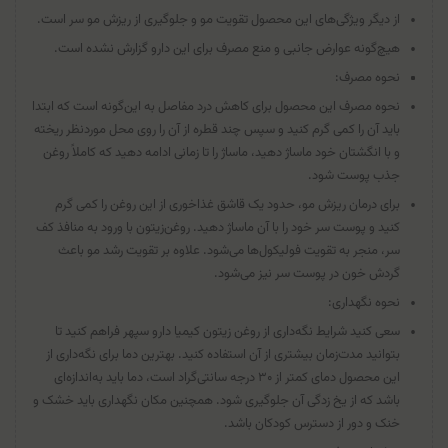
از دیگر ویژگی‌های این محصول تقویت مو و جلوگیری از ریزش مو سر است.
هیچ‌گونه عوارض جانبی و منع مصرف برای این دارو گزارش نشده است.
نحوه مصرف:
نحوه مصرف این محصول برای کاهش درد مفاصل به این‌گونه است که ابتدا
باید آن را کمی گرم کنید و سپس چند قطره از آن را روی محل موردنظر ریخته
و با انگشتان خود ماساژ دهید، ماساژ را تا زمانی ادامه دهید که کاملاً روغن
جذب پوست شود.
برای درمان ریزش مو، حدود یک قاشق غذاخوری از این روغن را کمی گرم
کنید و پوست سر خود را با آن ماساژ دهید. روغن‌زیتون با ورود به منافذ کف
سر، منجر به تقویت فولیکول‌ها می‌شود. علاوه بر تقویت رشد مو باعث
گردش خون در پوست سر نیز می‌شود.
نحوه نگهداری:
سعی کنید شرایط نگه‌داری از روغن زیتون کیمیا دارو سپهر فراهم کنید تا
بتوانید مدت‌زمان بیشتری از آن استفاده کنید. بهترین دما برای نگه‌داری از
این محصول دمای کمتر از ۳۰ درجه سانتی‌گراد است، دما باید به‌اندازه‌ای
باشد که از یخ زدگی آن جلوگیری شود. همچنین مکان نگهداری باید خشک و
خنک و دور از دسترس کودکان باشد.