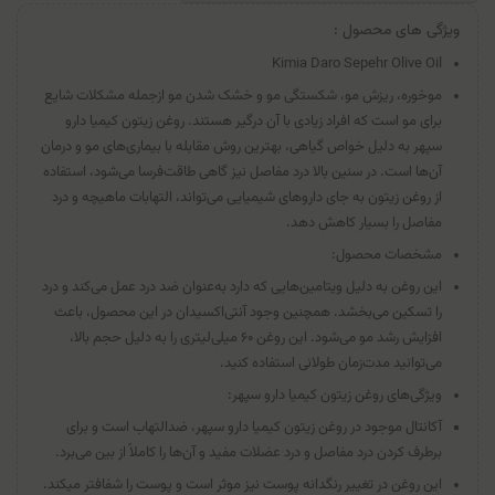
ویژگی های محصول :
Kimia Daro Sepehr Olive Oil
موخوره، ریزش مو، شکستگی مو و خشک شدن مو ازجمله مشکلات شایع
برای مو است که افراد زیادی با آن درگیر هستند. روغن زیتون کیمیا دارو
سپهر به دلیل خواص گیاهی، بهترین روش مقابله با بیماری‌های مو و درمان
آن‌ها است. در سنین بالا درد مفاصل نیز گاهی طاقت‌فرسا می‌شود، استفاده
از روغن‌ زیتون به جای داروهای شیمیایی می‌تواند، التهابات ماهیچه و درد
مفاصل را بسیار کاهش دهد.
مشخصات محصول:
این روغن به دلیل ویتامین‌هایی که دارد به‌عنوان ضد درد عمل می‌کند و درد
را تسکین می‌بخشد. همچنین وجود آنتی‌اکسیدان در این محصول، باعث
افزایش رشد مو می‌شود. این روغن ۶۰ میلی‌لیتری را به دلیل حجم بالا،
می‌توانید مدت‌زمان طولانی استفاده کنید.
ویژگی‌های روغن زیتون کیمیا دارو سپهر:
آکانتال موجود در روغن زیتون کیمیا دارو سپهر، ضدالتهاب است و برای
برطرف کردن درد مفاصل و درد عضلات مفید و آن‌ها را کاملاً از بین می‌برد.
این روغن در تغییر رنگدانه پوست نیز موثر است و پوست را شفاف‎تر می‎کند.