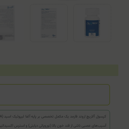
آسیب‌های عصبی ناشی از قند خون بالا (نوروپاتی دیابتی) و استرس اکسیداتیو قر