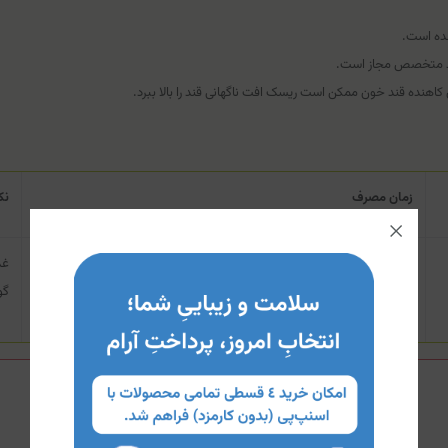
شده است.
یید متخصص مجاز است.
اهنده قند خون ممکن است ریسک افت ناگهانی قند را بالا ببرد.
زمان مصرف
نک
ترجیحاً با معده خالی (حداقل ۳۰ دقیقه قبل از غذا) با یک لیوان پر آب.
غذ
گو