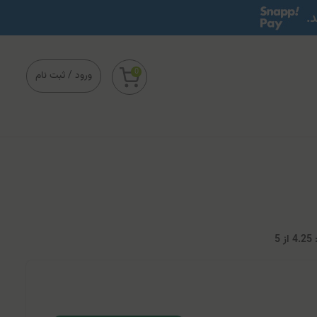
0
ورود
/
ثبت نام
4
از
5