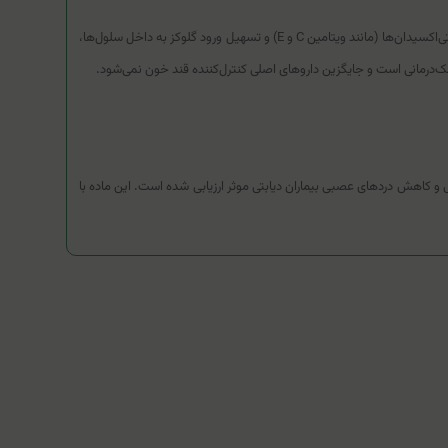
مکانیسم اثر این محصول بر پایه خواص آنتی‌اکسیدانی دوگانه (محلول در آب و چربی) آلفا لیپوئیک اسید است. این ترکیب با خنثی‌سازی رادیکال‌های آزاد، بازسازی سایر آنتی‌اکسیدان‌ها (مانند ویتامین C و E) و تسهیل ورود گلوکز به داخل سلول‌ها،
یلی‌گرم در روز در مطالعات بالینی برای بهبود هدایت عصبی و کاهش دردهای عصبی بیماران دیابتی موثر ارزیابی شده است. این ماده با