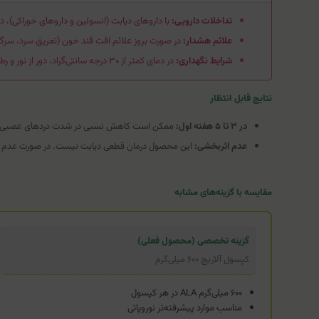
تداخلات دارویی:
با داروهای دیابت (انسولین و داروهای خوراکی)، 
علائم هشدار:
در صورت بروز علائم افت قند خون (تعریق سرد، سرگ
شرایط نگهداری:
در دمای کمتر از ۳۰ درجه سانتی‌گراد، دور از نور و رطوبت و در بسته‌بندی اصلی نگهداری شود.
نتایج قابل انتظار
در ۳ تا ۵ هفته اول:
ممکن است کاهش نسبی در شدت دردهای عصبی و گز
عدم اثربخشی:
این محصول درمان قطعی دیابت نیست. در صورت عدم پای
مقایسه با گزینه‌های مشابه
گزینه تخصصی (محصول فعلی)
کپسول آلاریچ ۶۰۰ میلی‌گرم
۶۰۰ میلی‌گرم ALA در هر کپسول
مناسب موارد پیشرفته‌تر نوروپاتی