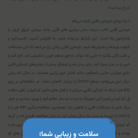
شرح زیر است:
1.به درمان نارسایی قلبی کمک می‌کند
نارسایی قلبی اغلب نتیجه سایر بیماری های قلبی مانند بیماری عروق کرونر یا
فشارخون بالا است. این شرایط می‌تواند منجر به افزایش آسیب اکسیداتیو و
التهاب وریدها و شریان‌ها شود. نارسایی قلبی زمانی رخ می‌دهد که این مشکلات
بر قلب تأثیر بگذارد تا جایی که نتواند به طور منظم خون را منقبض کند، آرام کند یا
خون را در بدن پمپاژ کند. برای بدتر شدن اوضاع، برخی از درمان‌های نارسایی قلبی
دارای عوارض جانبی نامطلوب مانند فشار خون پایین هستند، در حالی که برخی
دیگر حتی می‌توانند سطح CoQ10 را بیشتر کاهش دهند. در مطالعه‌ای بر روی
420 فرد مبتلا به نارسایی قلبی، درمان با مکمل های حاوی کو کیوتن نظیر سافت
ژل کو کیو تن قرمز آنتی ایجینگ به مدت دو سال علائم آنها را بهبود بخشید و خطر
مرگ ناشی از مشکلات قلبی را کاهش داد. همچنین، مطالعه دیگری 641 نفر را با
CoQ10 یا دارونما به مدت یک سال درمان کرد. در پایان مطالعه، افرادی که در گروه
کو کیوتن بودند، کمتر به دلیل بدتر شدن نارسایی قلبی در بیمارستان بستری شده
بودند و عوارض جدی کمتری داشتند. به نظر می‌رسد که درمان با مکمل های کو