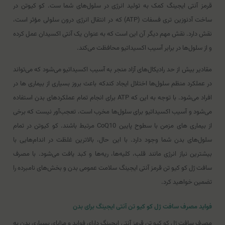
قرمز آنتی ایجینگ کمک به تولید انرژی در سلول‌های شما ست. کو کیوتن در
ساخت آدنوزین تری فسفات (ATP) که در انتقال انرژی درون سلولی مؤثر است،
نقش دارد. نقش مهم دیگر آن این است که به عنوان یک آنتی اکسیدان عمل کرده
و از سلول‌ها در برابر آسیب اکسیداتیو محافظت می‌کند.
مقادیر بیش از حد رادیکال‌های آزاد منجر به آسیب اکسیداتیو می‌شود که می‌تواند
در عملکرد منظم سلول‌ها اختلال ایجاد کندکه باعث بروز بسیاری از بیماری ها در
افراد می‌شود. با توجه به این که ATP برای انجام تمام عملکردهای بدن استفاده
می‌شود و آسیب اکسیداتیو برای سلول‌ها مخرب است، تعجب‌آور نیست که برخی
از بیماری های مزمن با سطوح پایین CoQ10 مرتبط باشند. کو کیوتن در تمام
سلول‌های بدن شما وجود دارد. با این حال، بالاترین غلظت در اندام‌هایی با
بیشترین نیاز انرژی مانند قلب، کلیه‌ها، ریه‌ها و کبد یافت می‌شود. با مصرف
سافت ژل کو کیو تن قرمز آنتی ایجینگ سلامت عمومی بدن و بخش‌های نامبرده را
تضمین خواهید کرد.
فواید مصرف سافت ژل کو کیو تن آنتی ایجینگ برای بدن
مصرف سافت ژل کو کیو تن قرمز آنتی ایجینگ دارای فواید و مزایای بسیاری بدن به