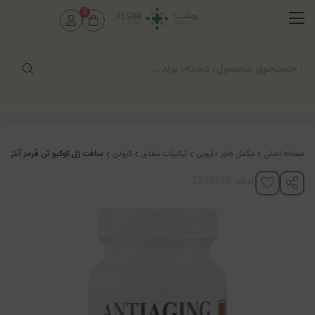
0
صفحه اصلی
مکمل های دارویی
ترکیبات مغذی
کیوتن
سافت ژل کوکیو تن قرمز آنتی ایجینگ(30می
کدکالا: