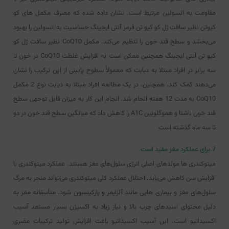
مقاومت به انسولین مرتبط است. نشان داده شده که مصرف مکمل های کو
کیوتن نظیر سافت ژل کو کیو تن قرمز آنتی ایجینگ حساسیت به انسولین را بهبود
می‌بخشد و سطح قند خون را تنظیم می‌کند. مکمل CoQ10 نظیر سافت ژل کو
کیو تن آنتی ایجینگ همچنین ممکن است به افزایش غلظت CoQ10 در خون تا
سه برابر در افراد مبتلا به دیابت که معمولاً سطوح پایینی از این ترکیب را نشان
می‌دهند کمک کند. همچنین، در یک مطالعه افراد مبتلا به دیابت نوع 2 مکمل
CoQ10 به مدت 12 هفته انجام شد. انجام این کار به میزان قابل توجهی سطح
قند خون ناشتا و هموگلوبین A1C را کاهش داد که میانگین سطح قند خون در دو
تا سه ماه گذشته است
7.برای عملکرد مغز مفید است
میتوکندری ها مولدهای اصلی انرژی سلول‌های مغز هستند. عملکرد میتوکندری با
افزایش سن کاهش می‌یابد. اختلال عملکرد کلی میتوکندری می‌تواند منجر به مرگ
سلول‌های مغز و بیماری هایی مانند آلزایمر و پارکینسون شود. متأسفانه مغز به
دلیل محتوای اسیدهای چرب بالا و نیاز زیاد به اکسیژن بسیار مستعد آسیب
اکسیداتیو است. این آسیب اکسیداتیو باعث افزایش تولید ترکیبات مضری