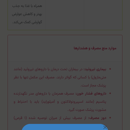
همراه با غذا به جذب
بهتر و کاهش عوارض
گوارشی کمک می‌کند.
موارد منع مصرف و هشدارها
بیماری تیروئید:
در بیماران تحت درمان با داروهای تیروئید (مانند
متی‌مازول) یا کسانی که گواتر دارند، مصرف این مکمل تنها با نظر
پزشک مجاز است.
داروهای فشار خون:
مصرف همزمان با داروهای مدر نگهدارنده
پتاسیم (مانند اسپیرونولاکتون و آمیلوراید) باید با احتیاط و
مشورت پزشک صورت گیرد.
دوز مصرف:
از مصرف بیش از میزان توصیه شده (۱ قرص)
خودداری شود.