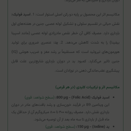
دوران بارداری و شیردهی به سر می‌برند.
مکانیسم اثر این محصول بر پایه دو رکن اصلی استوار است: 1.
اسید فولیک:
نقش حیاتی در تقسیم سلولی و تشکیل لوله عصبی جنین در هفته‌های اول
بارداری دارد. مصرف کافی آن خطر نقص مادرزادی لوله عصبی (مانند اسپینا
بیفیدا) را به شدت کاهش می‌دهد. 2.
ید:
عنصری ضروری برای تولید
هورمون‌های تیروئید است که مستقیماً بر رشد مغز و ضریب هوشی (IQ)
جنین تاثیر می‌گذارد. کمبود ید در دوران بارداری شایع‌ترین علت قابل
پیشگیری عقب‌ماندگی ذهنی در نوزادان است.
مکانیسم اثر و ترکیبات کلیدی (در هر قرص)
اسید فولیک (Folic Acid) - 800 µg:
(سطح شواهد: قوی)
این ویتامین B9 در فرآیند خون‌سازی و رشد بافت‌های مادر در دوران
بارداری نقش دارد. مصرف روزانه ۴۰۰ تا ۸۰۰ میکروگرم آن از حداقل یک
ماه قبل از بارداری تا سه ماه بعد از آن توصیه می‌شود.
ید (Iodine) - 150 µg:
(سطح شواهد: قوی)