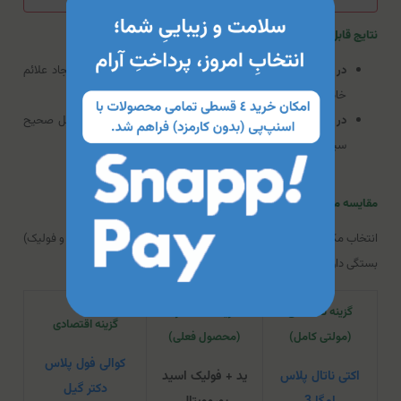
نتایج قابل انتظار
در کوتاه مدت:
رفع کمبودهای تغذیه‌ای احتمالی مادر بدون ایجاد علائم
خاص (اثرات عمدتاً پیشگیرانه و داخلی هستند).
در بلند مدت (پایان بارداری):
تولد نوزاد با وزن طبیعی، تکامل صحیح
سیستم عصبی و عملکرد نرمال تیروئید نوزاد.
مقایسه مکمل ید و فولیک اسید با گزینه‌های دیگر
انتخاب مکمل بارداری به نیاز خاص شما (مولتی ویتامین کامل یا فقط ید و فولیک)
بستگی دارد:
گزینه تخصصی
گزینه استاندارد
گزینه اقتصادی
(مولتی کامل)
(محصول فعلی)
کوالی فول پلاس
اکتی ناتال پلاس
ید + فولیک اسید
دکتر گیل