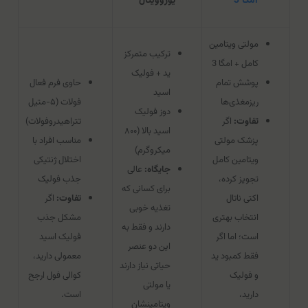
امگا 3
یوروویتال
مولتی ویتامین
ترکیب متمرکز
کامل + امگا 3
ید + فولیک
پوشش تمام
حاوی فرم فعال
اسید
ریزمغذی‌ها
فولات (۵-متیل
دوز فولیک
تفاوت:
اگر
تتراهیدروفولات)
اسید بالا (۸۰۰
پزشک مولتی
مناسب افراد با
میکروگرم)
ویتامین کامل
اختلال ژنتیکی
جایگاه:
عالی
تجویز کرده،
جذب فولیک
برای کسانی که
اکتی ناتال
تفاوت:
اگر
تغذیه خوبی
انتخاب بهتری
مشکل جذب
دارند و فقط به
است؛ اما اگر
فولیک اسید
این دو عنصر
فقط کمبود ید
معمولی دارید،
حیاتی نیاز دارند
و فولیک
کوالی فول ارجح
یا مولتی
دارید،
است.
ویتامینشان