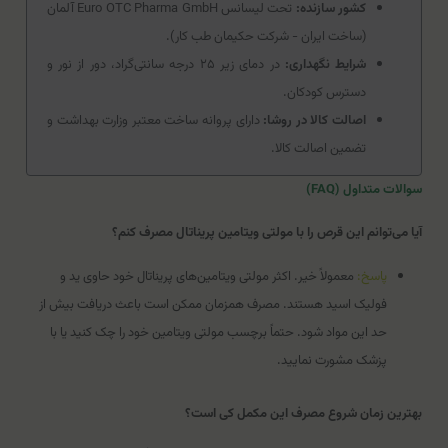
کشور سازنده:
تحت لیسانس Euro OTC Pharma GmbH آلمان
(ساخت ایران - شرکت حکیمان طب کار).
شرایط نگهداری:
در دمای زیر ۲۵ درجه سانتی‌گراد، دور از نور و
دسترس کودکان.
اصالت کالا در روشا:
دارای پروانه ساخت معتبر وزارت بهداشت و
تضمین اصالت کالا.
سوالات متداول (FAQ)
آیا می‌توانم این قرص را با مولتی ویتامین پریناتال مصرف کنم؟
پاسخ:
معمولاً خیر. اکثر مولتی ویتامین‌های پریناتال خود حاوی ید و
فولیک اسید هستند. مصرف همزمان ممکن است باعث دریافت بیش از
حد این مواد شود. حتماً برچسب مولتی ویتامین خود را چک کنید یا با
پزشک مشورت نمایید.
بهترین زمان شروع مصرف این مکمل کی است؟