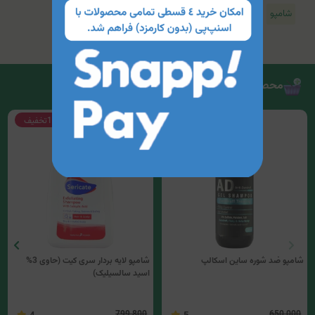
شامپو
محصولات مرتبط
10%
تخفیف
12%
تخفیف
شامپو ضد شوره ساین اسکالپ
شامپو لایه بردار سری کیت (حاوی 3%
اسید سالسیلیک)
799,800
650,000