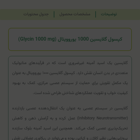
توضیحات
مشخصات محصول
جدول محتویات
کپسول گلایسین 1000 یوروویتال (Glycin 1000 mg)
گلایسین یک اسید آمینه غیرضروری است که در فرآیندهای متابولیک
متعددی در بدن انسان نقش دارد. کپسول گلایسین ۱۰۰۰ یوروویتال به عنوان
یک مکمل تقویتی برای حمایت از سیستم عصبی مرکزی، کمک به بهبود
کیفیت خواب و تقویت عملکردهای شناختی طراحی شده است.
گلایسین در سیستم عصبی به عنوان یک انتقال‌دهنده عصبی بازدارنده
(Inhibitory Neurotransmitter) عمل کرده و به آرامش ذهن و کاهش
تحریک‌پذیری عصبی کمک می‌کند. همچنین این اسید آمینه بلوک سازنده
پروتئین‌هایی نظیر کلاژن و کراتین بوده و می‌تواند در ریکاوری عضلانی نقش