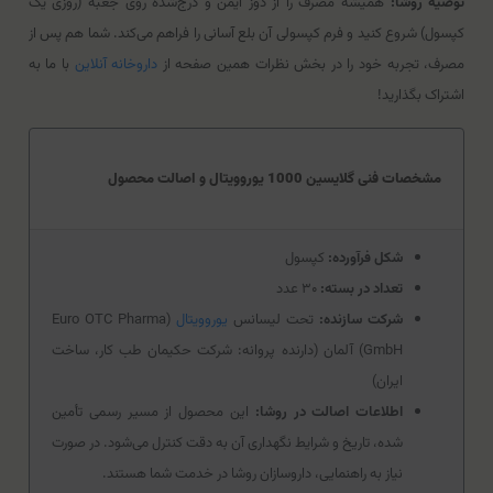
توصیه روشا:
همیشه مصرف را از دوز ایمن و درج‌شده روی جعبه (روزی یک
کپسول) شروع کنید و فرم کپسولی آن بلع آسانی را فراهم می‌کند. شما هم پس از
مصرف، تجربه خود را در بخش نظرات همین صفحه از
داروخانه آنلاین
با ما به
اشتراک بگذارید!
مشخصات فنی گلایسین 1000 یوروویتال و اصالت محصول
شکل فرآورده:
کپسول
تعداد در بسته:
۳۰ عدد
شرکت سازنده:
تحت لیسانس
یوروویتال
(Euro OTC Pharma
GmbH) آلمان (دارنده پروانه: شرکت حکیمان طب کار، ساخت
ایران)
اطلاعات اصالت در روشا:
این محصول از مسیر رسمی تأمین
شده، تاریخ و شرایط نگهداری آن به دقت کنترل می‌شود. در صورت
نیاز به راهنمایی، داروسازان روشا در خدمت شما هستند.