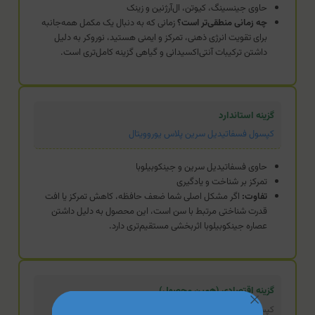
حاوی جینسینگ، کیوتن، ال‌آرژنین و زینک
چه زمانی منطقی‌تر است؟
زمانی که به دنبال یک مکمل همه‌جانبه
برای تقویت انرژی ذهنی، تمرکز و ایمنی هستید، نوروکر به دلیل
داشتن ترکیبات آنتی‌اکسیدانی و گیاهی گزینه کامل‌تری است.
گزینه استاندارد
کپسول فسفاتیدیل سرین پلاس یوروویتال
حاوی فسفاتیدیل سرین و جینکوبیلوبا
تمرکز بر شناخت و یادگیری
تفاوت:
اگر مشکل اصلی شما ضعف حافظه، کاهش تمرکز یا افت
قدرت شناختی مرتبط با سن است، این محصول به دلیل داشتن
عصاره جینکوبیلوبا اثربخشی مستقیم‌تری دارد.
گزینه اقتصادی (همین محصول)
کپسول گلایسین 1000 یوروویتال