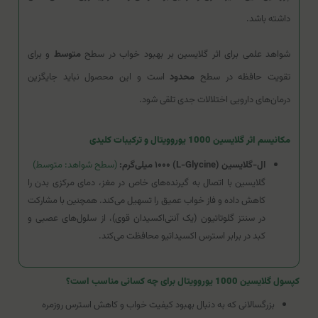
داشته باشد.
شواهد علمی برای اثر گلایسین بر بهبود خواب در سطح
متوسط
و برای
تقویت حافظه در سطح
محدود
است و این محصول نباید جایگزین
درمان‌های دارویی اختلالات جدی تلقی شود.
مکانیسم اثر گلایسین 1000 یوروویتال و ترکیبات کلیدی
ال-گلایسین (L-Glycine) ۱۰۰۰ میلی‌گرم:
(سطح شواهد: متوسط)
گلایسین با اتصال به گیرنده‌های خاص در مغز، دمای مرکزی بدن را
کاهش داده و فاز خواب عمیق را تسهیل می‌کند. همچنین با مشارکت
در سنتز گلوتاتیون (یک آنتی‌اکسیدان قوی)، از سلول‌های عصبی و
کبد در برابر استرس اکسیداتیو محافظت می‌کند.
کپسول گلایسین 1000 یوروویتال برای چه کسانی مناسب است؟
بزرگسالانی که به دنبال بهبود کیفیت خواب و کاهش استرس روزمره