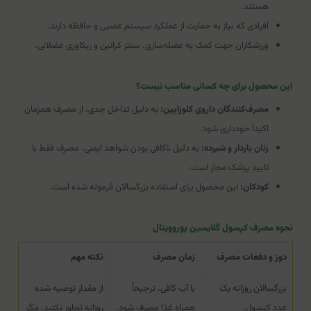
هستند.
افرادی که نیاز به حمایت از عملکرد سیستم عصبی و حافظه دارند.
ورزشکاران جهت کمک به عضله‌سازی، سنتز کراتین و ریکاوری عضلانی.
این محصول برای چه کسانی مناسب نیست؟
مصرف‌کنندگان داروی کلوزاپین:
به دلیل تداخل جدی، از مصرف همزمان
اکیداً خودداری شود.
زنان باردار و شیرده:
به دلیل ناکافی بودن شواهد ایمنی، مصرف فقط با
تایید پزشک مجاز است.
کودکان:
این محصول برای استفاده بزرگسالان فرموله شده است.
نحوه مصرف کپسول گلایسین یوروویتال
دوز و دفعات مصرف
زمان مصرف
نکته مهم
بزرگسالان روزانه یک
با آب کافی، ترجیحاً
از مقدار توصیه شده
عدد کپسول.
همراه غذا مصرف شود.
روزانه تجاوز نکنید، مگر