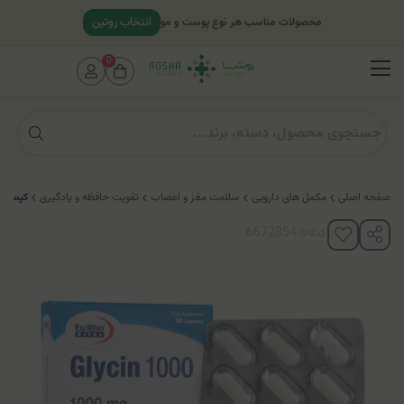
انتخاب روتین
محصولات مناسب هر نوع پوست و مو
0
صفحه اصلی
مکمل های دارویی
سلامت مغز و اعصاب
تقویت حافظه و یادگیری
کپسول گلایسی
کدکالا: