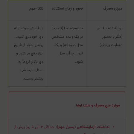
میزان مصرف
نحوه و زمان استفاده
نکته مهم
روزانه ۱ عدد قرص
به همراه غذا (ترجیحاً
از افزایش خودسرانه
(مگر با دستور
در یک وعده مشخص
دوز خودداری کنید.
متفاوت پزشک)
مثل صبحانه) و یک
بیوتین مازاد از طریق
لیوان پر آب میل
ادرار دفع می‌شود و
شود.
دوز بالاتر لزوماً به
معنای اثربخشی
بیشتر نیست.
موارد منع مصرف و هشدارها
تداخلات آزمایشگاهی (بسیار مهم):
حداقل ۳ الی ۵ روز پیش از