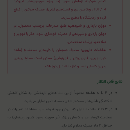
انجام هرگونه آزمایش خون (به ویژه هورمون‌های تیروئید
TSH/T4، ویتامین دی و تست‌های قلبی)، مصرف بیوتین را قطع
کرده و آزمایشگاه را مطلع سازید.
دوران بارداری و شیردهی:
طبق مندرجات برچسب محصول، در
دوران بارداری و شیردهی از مصرف خودداری شود، مگر با تجویز و
صلاحدید پزشک متخصص.
تداخلات دارویی:
مصرف همزمان با داروهای ضدتشنج (مانند
کاربامازپین، فنوباربیتال و فنی‌توئین) ممکن است سطح بیوتین
بدن را کاهش دهد و نیاز به تعدیل دوز باشد.
نتایج قابل انتظار
در ۴ تا ۸ هفته:
معمولاً اولین نشانه‌های اثربخشی به شکل کاهش
شکنندگی ناخن‌ها و سفت‌تر شدن صفحه ناخن نمایان می‌شود.
در ۳ تا ۶ ماه:
به دلیل کند بودن چرخه رشد مو، مشاهده تغییرات در
ضخامت تارهای مو و کاهش ریزش (در صورت وجود کمبود زمینه‌ای) به
حداقل ۳ ماه مصرف مداوم نیاز دارد.