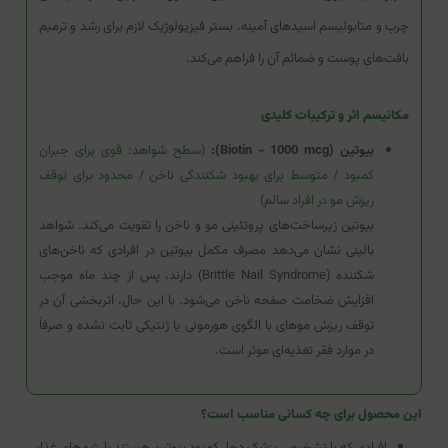
چرب و متابولیسم اسیدهای آمینه، بستر فیزیولوژیک لازم برای رشد و ترمیم
بافت‌های پوست و ضمائم آن را فراهم می‌کند.
مکانیسم اثر و ترکیبات کلیدی
بیوتین (Biotin - 1000 mcg):
(سطح شواهد: قوی برای جبران
کمبود / متوسط برای بهبود شکنندگی ناخن / محدود برای توقف
ریزش مو در افراد سالم)
بیوتین زیرساخت‌های پروتئینی مو و ناخن را تقویت می‌کند. شواهد
بالینی نشان می‌دهد مصرف مکمل بیوتین در افرادی که ناخن‌های
شکننده (Brittle Nail Syndrome) دارند، پس از چند ماه موجب
افزایش ضخامت صفحه ناخن می‌شود. با این حال، اثربخشی آن در
توقف ریزش موهای با الگوی هورمونی یا ژنتیکی ثابت نشده و صرفاً
در موارد فقر تغذیه‌ای موثر است.
این محصول برای چه کسانی مناسب است؟
افرادی که با تشخیص پزشک دچار کمبود بیوتین هستند یا رژیم‌های غذایی