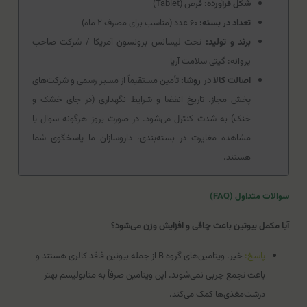
شکل فرآورده:
قرص (Tablet)
تعداد در بسته:
۶۰ عدد (مناسب برای مصرف ۲ ماه)
برند و تولید:
تحت لیسانس برونسون آمریکا / شرکت صاحب
پروانه: گیتی سلامت آریا
اصالت کالا در روشا:
تأمین مستقیماً از مسیر رسمی و شرکت‌های
پخش مجاز. تاریخ انقضا و شرایط نگهداری (در جای خشک و
خنک) به شدت کنترل می‌شود. در صورت بروز هرگونه سوال یا
مشاهده مغایرت در بسته‌بندی، داروسازان ما پاسخگوی شما
هستند.
سوالات متداول (FAQ)
آیا مکمل بیوتین باعث چاقی و افزایش وزن می‌شود؟
پاسخ:
خیر. ویتامین‌های گروه B از جمله بیوتین فاقد کالری هستند و
باعث تجمع چربی نمی‌شوند. این ویتامین صرفاً به متابولیسم بهتر
درشت‌مغذی‌ها کمک می‌کند.