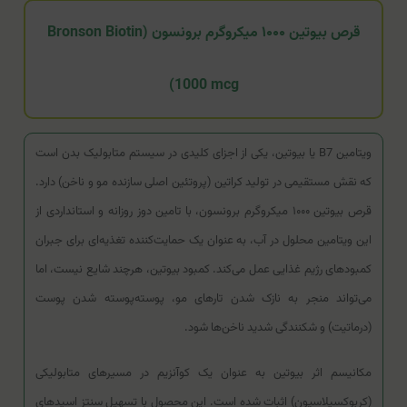
قرص بیوتین ۱۰۰۰ میکروگرم برونسون (Bronson Biotin
1000 mcg)
ویتامین B7 یا بیوتین، یکی از اجزای کلیدی در سیستم متابولیک بدن است
که نقش مستقیمی در تولید کراتین (پروتئین اصلی سازنده مو و ناخن) دارد.
قرص بیوتین ۱۰۰۰ میکروگرم برونسون، با تامین دوز روزانه و استانداردی از
این ویتامین محلول در آب، به عنوان یک حمایت‌کننده تغذیه‌ای برای جبران
کمبودهای رژیم غذایی عمل می‌کند. کمبود بیوتین، هرچند شایع نیست، اما
می‌تواند منجر به نازک شدن تارهای مو، پوسته‌پوسته شدن پوست
(درماتیت) و شکنندگی شدید ناخن‌ها شود.
مکانیسم اثر بیوتین به عنوان یک کوآنزیم در مسیرهای متابولیکی
(کربوکسیلاسیون) اثبات شده است. این محصول با تسهیل سنتز اسیدهای