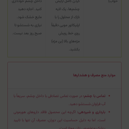
خواب)
کردن کامل آرایش
داخل چشم خودداری
چشم‌ها، یک لایه
کنید. اجازه دهید
نازک از محلول را با
مایع خشک شود.
اپلیکاتور مویی دقیقاً
نیازی به شستشو تا
روی خط رویش
صبح روز بعد نیست.
مژه‌های بالا (بن مژه)
بکشید.
موارد منع مصرف و هشدارها
تماس با چشم:
در صورت تماس تصادفی با داخل چشم، سریعاً با
آب فراوان شستشو دهید.
بارداری و شیردهی:
اگرچه این محصول فاقد داروهای هورمونی
است، اما به دلیل حساسیت این دوران، مصرف آن تنها با تایید
پزشک متخصص زنان مجاز است.