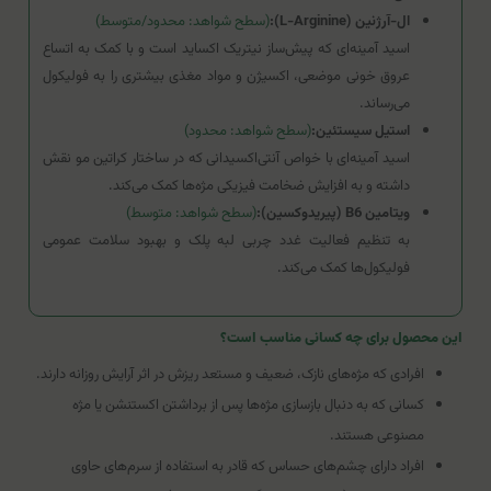
ال-آرژنین (L-Arginine):
(سطح شواهد: محدود/متوسط)
اسید آمینه‌ای که پیش‌ساز نیتریک اکساید است و با کمک به اتساع
عروق خونی موضعی، اکسیژن و مواد مغذی بیشتری را به فولیکول
می‌رساند.
استیل سیستئین:
(سطح شواهد: محدود)
اسید آمینه‌ای با خواص آنتی‌اکسیدانی که در ساختار کراتین مو نقش
داشته و به افزایش ضخامت فیزیکی مژه‌ها کمک می‌کند.
ویتامین B6 (پیریدوکسین):
(سطح شواهد: متوسط)
به تنظیم فعالیت غدد چربی لبه پلک و بهبود سلامت عمومی
فولیکول‌ها کمک می‌کند.
این محصول برای چه کسانی مناسب است؟
افرادی که مژه‌های نازک، ضعیف و مستعد ریزش در اثر آرایش روزانه دارند.
کسانی که به دنبال بازسازی مژه‌ها پس از برداشتن اکستنشن یا مژه
مصنوعی هستند.
افراد دارای چشم‌های حساس که قادر به استفاده از سرم‌های حاوی