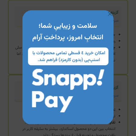
گزینه تخصصی (قدرت بیشتر/ریسک بالاتر)
سرم تقویت کننده مژه لافارر (مدل Stemoxy)
حاوی بیماتوپروست ۰.۰۳٪ و استموکسیدین
رشد سریع‌تر و چشمگیرتر طول مژه
چه زمانی منطقی‌تر است؟
زمانی که ریزش شدید است و هدف اصلی
افزایش حداکثری طول مژه باشد. این محصول قدرت بالاتری دارد اما
نیازمند احتیاط بیشتر بابت عوارض احتمالی (تیرگی پلک) است.
گزینه استاندارد
سرم تقویت مژه ام کیو
تغذیه کننده و محرک رشد طبیعی
ترکیبات مراقبتی برای فولیکول
تفاوت:
عملکرد و مکانیسمی بسیار مشابه با تونیک وچه دارد.
انتخاب بین این دو محصول استاندارد، بیشتر به سلیقه کاربر در
بافت محصول و تجربه قبلی از برندها بستگی دارد.