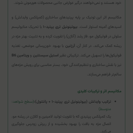
خود هستند و نمی‌خواهند درگیر عوارض جانبی محصولات هورمونی شوند.
مکانیسم اثر این تونیک بر پایه پپتیدهای ساختاری (کمپلکس وایدلش) و
اسیدهای آمینه استوار است.
بیوتینونیل تری پپتید-۱
با تحریک متابولیسم
سلولی در فولیکول مو، فاز رشد (آناژن) را تقویت کرده و به تثبیت بهتر مژه در
ریشه کمک می‌کند. در کنار آن،
آرژنین
با بهبود خون‌رسانی موضعی، تغذیه
فولیکول‌ها را تسهیل می‌کند. ترکیباتی نظیر
استیل سیستئین
و
ویتامین B6
نیز با نقش ساختاری و تنظیم‌کنندگی خود، بستر مناسبی برای رویش مژه‌های
سالم‌تر فراهم می‌سازند.
مکانیسم اثر و ترکیبات کلیدی
ترکیب وایدلش (بیوتینونیل تری پپتید-۱ + پانتنول):
(سطح شواهد:
متوسط)
یک کمپلکس پپتیدی که با تقویت تولید لامینین و کلاژن در ریشه مو،
اتصال مژه به بافت را بهبود بخشیده و از ریزش زودرس جلوگیری
می‌کند.