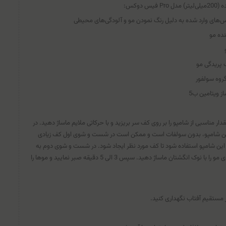
دوكس:
س‌های وارد شده به دلیل رنگ نمودن مو و آلودگی‌های محیطی
نده مو
گ پریدگی مو
روه سولفور
 ویتامین ب5
ر مناسبی از شامپو را بر روی کف سر بریزید و با حرکاتی ملایم ماساژ دهید. در
د. این شامپو، بدون سولفات است و ممکن است در شست و شوی اول کف زیادی
از این شامپو استفاده شود تا کف مورد نظر ایجاد شود. در شست و شوی دوم به
مدت یک دقیقه کف ایجاد شده بر روی مو را با نوک انگشتان ماساژ دهید. سپس 3 الی 5 دقیقه صبر نمایید و موها را
مستقیم آفتاب نگهداری کنید.