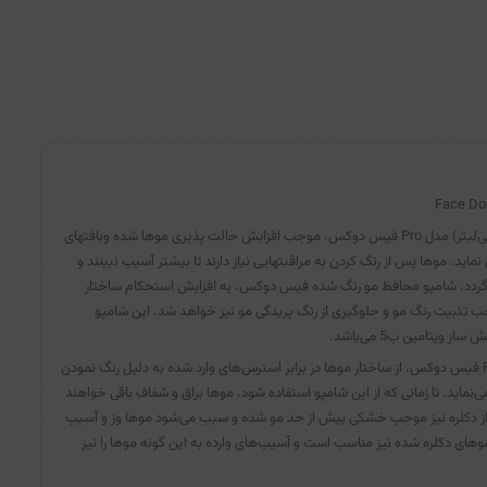
Face Do
شامپو محافظ مو رنگ شده (200ميلی‌لیتر) مدل Pro فيس دوكس، موجب افزایش حالت پذیری موها شده وبافتهای
نماید. موها پس از رنگ کردن به مراقبتهایی نیاز دارند تا بیشتر آسیب نبینند و
ظ گردد. شامپو محافظ مو رنگ شده فيس دوكس، به افزایش استحکام ساختار
تثبیت رنگ مو و جلوگیری از رنگ پریدگی مو نیز خواهد شد. این شامپو
یتامین ب5 می‌باشد.
شامپو محافظ مو رنگ شده مدل Pro فيس دوكس، از ساختار موها در برابر استرس‌های وارد شده به دلیل رنگ نمودن
ماید. تا زمانی که از این شامپو استفاده شود، موها براق و شفاف باقی خواهند
 از دکلره نیز موجب خشکی بیش از حد مو شده و سبب می‌شود موها وز و آسیب
 موهای دکلره شده نیز مناسب است و آسیب‌های وارده به این گونه موها را نیز