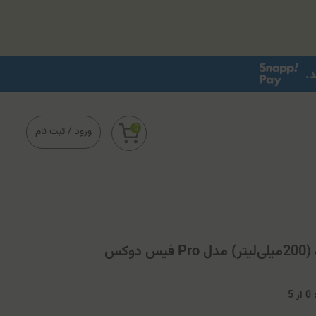
0
ورود
/
ثبت نام
وكس
0
از
5