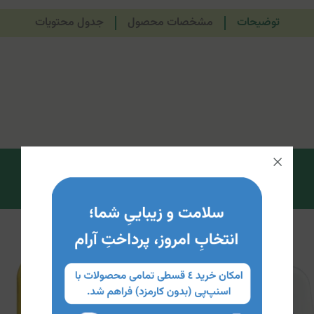
توضیحات
مشخصات محصول
جدول محتویات
12%
تخفیف