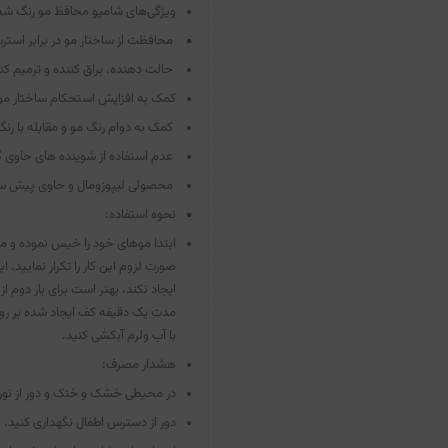
ویژگی‌های شامپو محافظ مو رنگ شده (200ميلی‌لیتر) مدل Pro فيس 
محافظت از ساختار مو در برابر استر
حالت دهنده، براق کننده و ترمیم کن
کمک به افزایش استحکام ساختار مو
کمک به دوام رنگ مو و مقابله با رن
عدم استفاده از شوینده های حاوی گ
محصولی لیپوزومال و حاوی پیش ساز
نحوه استفاده:
ابتدا موهای خود را خیس نموده و مقدا
صورت لزوم این کار را تکرار نمایی
ایجاد نکند، بهتر است برای بار دوم 
با آب ولرم آبکشی کنید.
هشدار مصرف:
در محیطی خشک و خنک و دور از نور 
دور از دسترس اطفال نگهداری کنید.