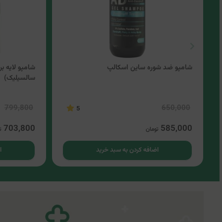
شامپو ضد شوره ساین اسکالپ
سالسیلیک)
799,800
650,000
5
703,800
585,000
تومان
ت
اضافه کردن به سبد خرید
ا