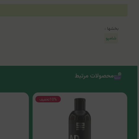
بخشها :
شامپو
محصولات مرتبط
10%
تخفیف