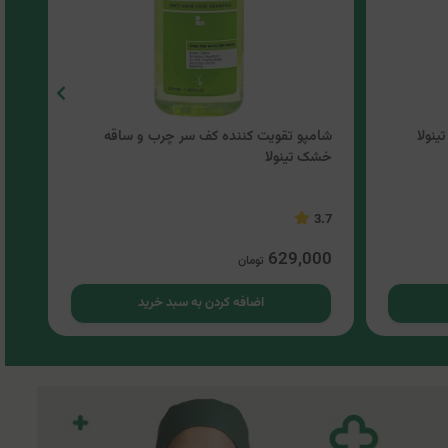
نولا
شامپو تقویت کننده کف سر چرب و ساقه
شام
خشک تینولا
.33
3.7
00
629,000
تومان
اضافه کردن به سبد خرید