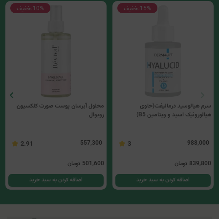
15%
تخفیف
10%
تخفیف
سرم هیالوسید درمالیفت(حاوی
محلول آبرسان پوست صورت کلکسیون
هیالورونیک اسید و ویتامین B5)
رویوال
557,300
988,000
2.91
3
839,800
تومان
501,600
تومان
اضافه کردن به سبد خرید
اضافه کردن به سبد خرید