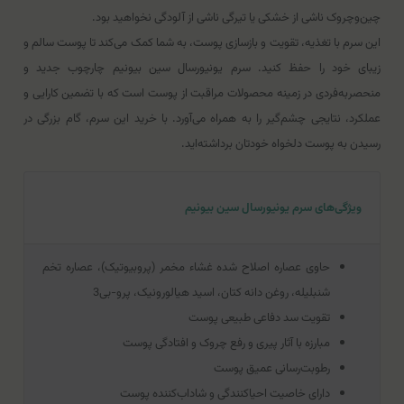
چین‌وچروک ناشی از خشکی یا تیرگی ناشی از آلودگی نخواهید بود.
این سرم با تغذیه، تقویت و بازسازی پوست، به شما کمک می‌کند تا پوست سالم و
زیبای خود را حفظ کنید. سرم يونيورسال سين بيونيم چارچوب جدید و
منحصربه‌فردی در زمینه محصولات مراقبت از پوست است که با تضمین کارایی و
عملکرد، نتایجی چشم‌گیر را به همراه می‌آورد. با خرید این سرم، گام بزرگی در
رسیدن به پوست دلخواه خودتان برداشته‌اید.
ویژگی‌های سرم يونيورسال سين بيونيم
حاوی عصاره اصلاح شده غشاء مخمر (پروبیوتیک)، عصاره تخم
شنبلیله، روغن دانه کتان، اسید هیالورونیک، پرو-بی3
تقویت سد دفاعی طبیعی پوست
مبارزه با آثار پیری و رفع چروک و افتادگی پوست
رطوبت‌رسانی عمیق پوست
دارای خاصیت احیاکنندگی و شاداب‌کننده پوست