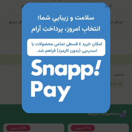
ارسال به تمام کشور
اصالت کالا
مشاوره منطبق با نیاز فرد
پرداخت اقساطی
ارسال سریع | تهران و کرج: تحویل تا ۲۴ ساعت | سایر نقاط ایران: ارسال سریع
به پست
توضیحات
مشخصات محصول
جدول محتویات
بخشها :
ضد چروک
محصولات مرتبط
15%
تخفیف
15%
تخفیف