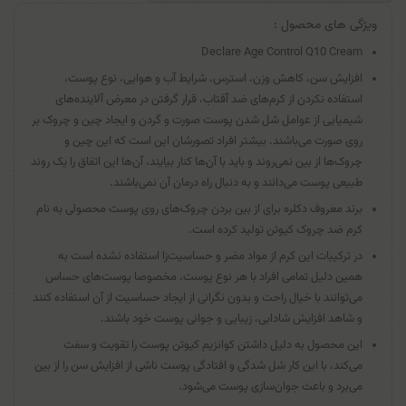
ویژگی های محصول :
Declare Age Control Q10 Cream
افزایش سن، کاهش وزن، استرس، شرایط آب و هوایی، نوع پوست،
استفاده نکردن از کرم‌های ضد آفتاب، قرار گرفتن در معرض آلاینده‌های
شیمیایی از عوامل شل شدن پوست صورت و گردن و ایجاد چین و چروک بر
روی صورت می‌باشند. بیشتر افراد تصورشان این است که این چین و
چروک‌ها از بین نمی‌روند و باید با آن‌ها کنار بیایند، آن‌ها این اتفاق را یک روند
طبیعی پوست می‌دانند و به دنبال راه درمان آن نمی‌باشند.
برند معروف دکلره برای از بین بردن چروک‌های روی پوست محصولی به نام
کرم ضد چروک کیوتن تولید کرده است.
در ترکیبات این کرم از مواد مضر و حساسیت‌زا استفاده نشده است به
همین دلیل تمامی افراد با هر نوع پوست، مخصوصا پوست‌های حساس
می‌توانند با خیال راحت و بدون نگرانی از ایجاد حساسیت از آن استفاده کنند
و شاهد افزایش شادابی، زیبایی و جوانی پوست خود باشند.
این محصول به دلیل داشتن کوانزیم کیوتن پوست را تقویت و سفت
می‌کند، با این کار شل شدگی و افتادگی پوست ناشی از افزایش سن را از بین
می‌برد و باعث جوان‌سازی پوست می‌شود.