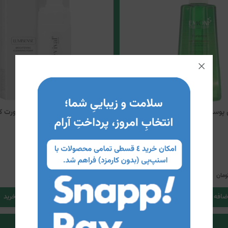
پوست چرب و مستعد آکنه امونی
فوم شستشوی روشن کننده صورت ک
رویوال
879,500
5
791,500
ومان
تومان
ضافه کردن به سبد خرید
اضافه کردن به سبد خرید