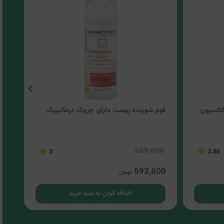
لکسیون
فوم شوینده پوست دارای چروک درماتیپیک
فوم
00
659,800
3
3.86
00
593,800
تومان
اضافه کردن به سبد خرید