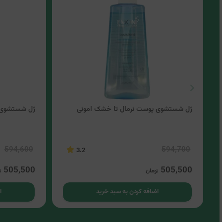
ژل شستشوی پوست نرمال تا خشک امونی
ژل شستشوی 
594,600
594,700
3.2
505,500
505,500
تومان
ت
اضافه کردن به سبد خرید
ا