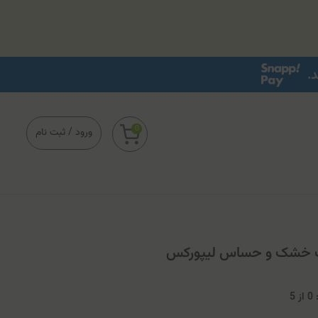
0
ورود
/
ثبت نام
 خشک و حساس لیپورکس
0
از
5