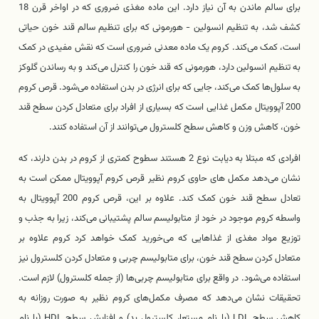
برای سالم ماندن به آن نیاز دارد. این ماده مغذی ضروری که در اواخر قرن 18
کشف شد، به تنظیم انسولین - هورمونی که برای تنظیم سالم قند خون حیاتی
است، کمک می‌کند. کروم یک ماده معدنی ضروری است که نقش مفیدی در کمک
به تنظیم انسولین دارد، هورمونی که قند خون را کنترل می‌کند و به رساندن گلوکز
به سلول‌ها کمک می‌کند، جایی که برای انرژی در بدن استفاده می‌شود. قرص کروم
200 آپوویتال مکمل غذایی است که بسیاری از افراد برای متعادل کردن سطح قند
خون، کاهش وزن و کاهش سطح کلسترول می‌توانند از آن استفاده کنند.
افرادی که مبتلا به دیابت نوع 2 هستند سطوح کمتری از کروم در بدن دارند، که
نشان می‌دهد مکمل های حاوی کروم نظیر قرص کروم آپوویتال ممکن است به
تعادل سطح قند خون کمک کند. علاوه بر این، قرص کروم 200 آپوویتال به
واسطه کروم موجود در خود از متابولیسم سالم پشتیبانی می‌کند، زیرا به جذب و
توزیع مواد مغذی از غذاهایی که می‌خورید کمک خواهد کرد کروم علاوه بر
متعادل کردن سطح قند خون، برای متابولیسم چربی و متعادل کردن کلسترول نیز
استفاده می‌شود. در واقع برای متابولیسم چربی‌ها (از جمله کلسترول) لازم است.
تحقیقات نشان می‌دهد که مصرف مکمل‌های کروم نظیر به صورت روزانه به
کاهش سطح LDL (با نام مستعار کلسترول بد) و افزایش سطح HDL (با نام