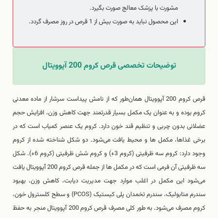
مشورت با پزشک معالج صورت بگیرد.
این محصول نباید به صورت بیش از 1 قرص در روز مصرف گردد.
توضیحات تخصصی قرص کروم 200 آپوویتال
قرص کروم 200 آپوویتال همان‌طور که از نامش پیداست سرشار از ماده معدنی
کروم بوده و به عنوان یک مکمل بسیار قدرتمند جهت کاهش وزن، افزایش حجم
عضلانی بدون چربی و تنظیم قند خون دارد. کروم یک عنصر کمیاب است که در
برخی غذاها، مکمل ها و محیط یافت می‌شود. دو شکل شناخته شده از کروم
وجود دارد: کروم سه ظرفیتی (کروم 3+) و کروم شش ظرفیتی (کروم 6+). شکل
سه ظرفیتی آن فرمی است که در مکمل ها از جمله قرص کروم 200 آپوویتال یافت
می‌شود این مکمل در اغلب موارد جهت مدیریت دیابت، کاهش وزن، بهبود
سندرم متابولیک، سندرم تخمدان پلی کیستیک (PCOS) و سطح کلسترول خون،
کروم مصرف می‌شود. به طور کلی مصرف قرص کروم 200 آپوویتال منجر به حفظ