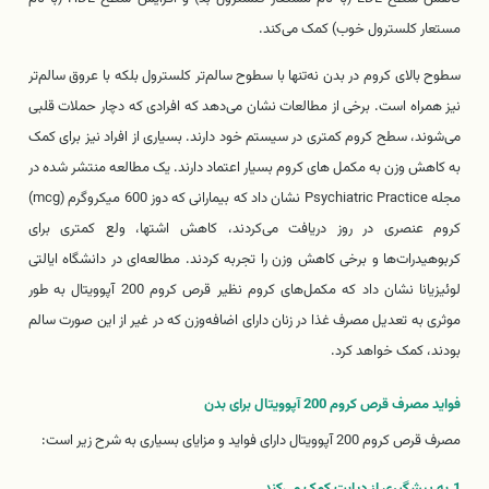
مستعار کلسترول خوب) کمک می‌کند.
سطوح بالای کروم در بدن نه‌تنها با سطوح سالم‌تر کلسترول بلکه با عروق سالم‌تر
نیز همراه است. برخی از مطالعات نشان می‌دهد که افرادی که دچار حملات قلبی
می‌شوند، سطح کروم کمتری در سیستم خود دارند. بسیاری از افراد نیز برای کمک
به کاهش وزن به مکمل های کروم بسیار اعتماد دارند. یک مطالعه منتشر شده در
مجله Psychiatric Practice نشان داد که بیمارانی که دوز 600 میکروگرم (mcg)
کروم عنصری در روز دریافت می‌کردند، کاهش اشتها، ولع کمتری برای
کربوهیدرات‌ها و برخی کاهش وزن را تجربه کردند. مطالعه‌ای در دانشگاه ایالتی
لوئیزیانا نشان داد که مکمل‌های کروم نظیر قرص کروم 200 آپوویتال به طور
موثری به تعدیل مصرف غذا در زنان دارای اضافه‌وزن که در غیر از این صورت سالم
بودند، کمک خواهد کرد.
فواید مصرف قرص کروم 200 آپوویتال برای بدن
مصرف قرص کروم 200 آپوویتال دارای فواید و مزایای بسیاری به شرح زیر است:
1.به پیشگیری از دیابت کمک می‌کند