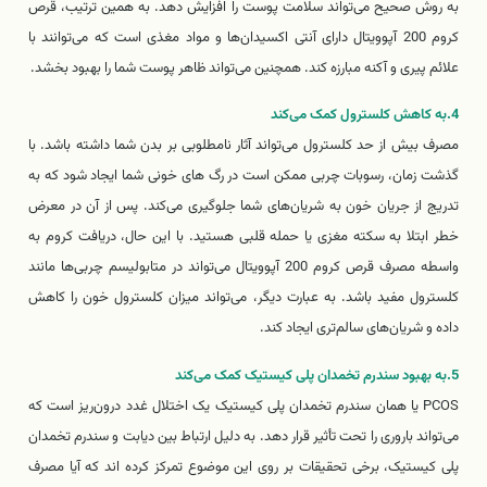
به روش صحیح می‌تواند سلامت پوست را افزایش دهد. به همین ترتیب، قرص
کروم 200 آپوویتال دارای آنتی اکسیدان‌ها و مواد مغذی است که می‌توانند با
علائم پیری و آکنه مبارزه کند. همچنین می‌تواند ظاهر پوست شما را بهبود بخشد.
4.به کاهش کلسترول کمک می‌کند
مصرف بیش از حد کلسترول می‌تواند آثار نامطلوبی بر بدن شما داشته باشد. با
گذشت زمان، رسوبات چربی ممکن است در رگ های خونی شما ایجاد شود که به
تدریج از جریان خون به شریان‌های شما جلوگیری می‌کند. پس از آن در معرض
خطر ابتلا به سکته مغزی یا حمله قلبی هستید. با این حال، دریافت کروم به
واسطه مصرف قرص کروم 200 آپوویتال می‌تواند در متابولیسم چربی‌ها مانند
کلسترول مفید باشد. به عبارت دیگر، می‌تواند میزان کلسترول خون را کاهش
داده و شریان‌های سالم‌تری ایجاد کند.
5.به بهبود سندرم تخمدان پلی کیستیک کمک می‌کند
PCOS یا همان سندرم تخمدان پلی کیستیک یک اختلال غدد درون‌ریز است که
می‌تواند باروری را تحت تأثیر قرار دهد. به دلیل ارتباط بین دیابت و سندرم تخمدان
پلی کیستیک، برخی تحقیقات بر روی این موضوع تمرکز کرده اند که آیا مصرف