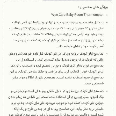
ویژگی های محصول :
Wee Care Baby Room Thermometer
به دلیل متفاوت بودن درجه حرارت بدن نوزادان و بزرگسالان، گاهی اوقات
حتی مادران تشخیص نمی‌دهند که چه دمای هوایی برای کودکشان مناسب
بوده و باید چه لباسی به تن نوزاد خود بپوشانند، تا متناسب با طبع کودک
باشد. در این زمان استفاده از دماسنج اتاق کودک، به کمک مادران خواهد
آمد و کاربرد خود را نشان خواهد داد.
دماسنج اتاق کودک پروانه وی کر، در اتاق کودک قرار داده خواهد شد و دمای
اتاقی که کودک در آن وجود دارد را اندازه گیری می‌کند. با استفاده از این
دماسنج می‌توان دمای اتاق کودک و نوزاد را تنظیم کرده و متناسب با آن دما،
لباس کودک خود را انتخاب کرد. برای مراقبت و حفظ سلامتی کودک، در این
دماسنج از جیوه استفاده نشده است. همچنین عاری از PBA و مواد مضر
شیمیایی است.
دماسنج اتاق کودک پروانه وی کر، دارای شکل پروانه ای است و از طراحی و
رنگ آمیزی بسیار زیبایی در آن استفاده شده است. این طراحی به زیباتر شدن
دیزاین اتاق کودک کمک کرده و موجب می‌شود اتاق برای کودک جذاب تر و
دلپذیر تر به نظر بیاید. این دماسنج پروانه ای در چندین طرح و رنگ ارائه
شده است و والدین می‌توانند آن را متناسب با دختر یا پسر بودن کودک خود