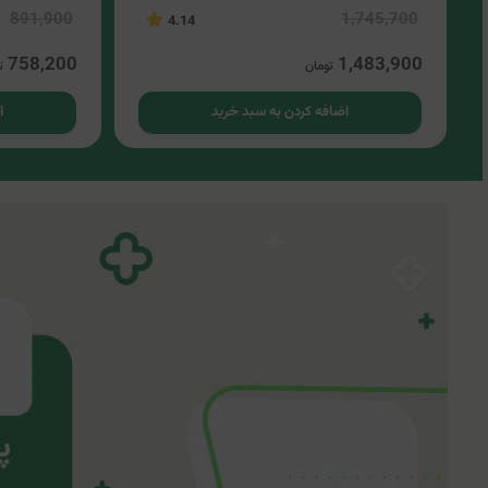
891,900
1,745,700
4.14
758,200
1,483,900
تومان
ت
اضافه کردن به سبد خرید
ا