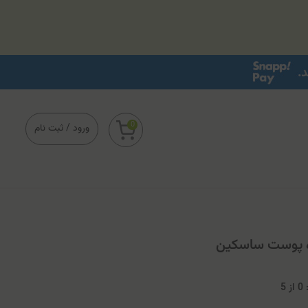
0
ورود
/
ثبت نام
ه پوست ساسکین
0
از
5