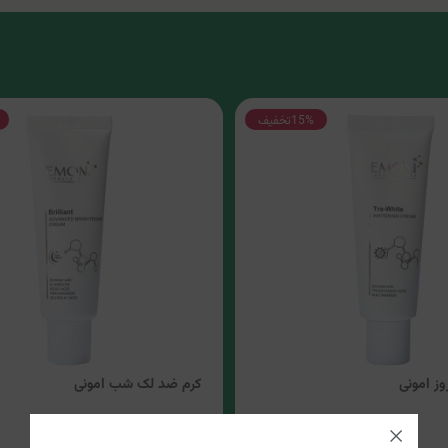
15%
تخفیف
ز امونی
کرم ضد لک شب امونی