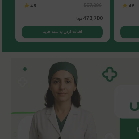
557,300
4.5
4.5
4.5
00
473,700
تومان
اضافه کردن به سبد خرید