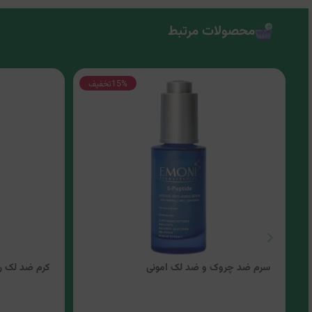
محصولات مرتبط
15%
تخفیف
سرم ضد چروک و ضد لک امونی
کرم ضد لک رو