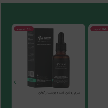
15%
تخفیف
15%
تخفیف
سرم روشن کننده پوست راکوتن
کرم