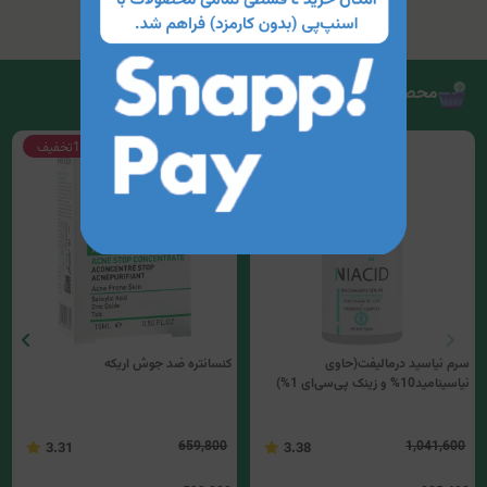
محصولات مرتبط
15%
تخفیف
10%
تخفیف
سرم نیاسید درمالیفت(حاوی
کنسانتره ضد جوش اریکه
نیاسینامید10% و زینک پی‌سی‌ای 1%)
659,800
1,041,600
3.31
3.38