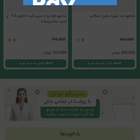
شامپو ضد شوره ساین اسکالپ
شامپو لایه بردار سری کیت (حاوی 3%
اسید سالسیلیک)
799,800
650,000
4
5
585,000
تومان
703,800
تومان
اضافه کردن به سبد خرید
اضافه کردن به سبد خرید
بازخوردها