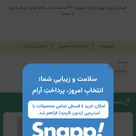
ارسال سریع | تهران و کرج: تحویل تا ۲۴ ساعت | سایر نقاط ایران: ارسال سریع
به پست
توضیحات
مشخصات محصول
جدول محتویات
بخشها :
شوینده بدن
محصولات مرتبط
12%
تخفیف