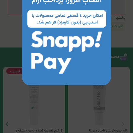
بخشها :
تقویت ناخن
محصولات مرتبط
12%
تخفیف
10%
تخفیف
بالم پسوریازیس ناخن سریتا
ژل کرم تقویت کننده ناخن خشک و