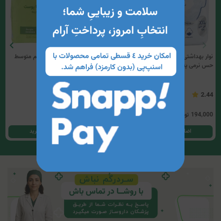
نوار بهداشتی سوپر پد لایه رویی پنبه‌ای با
نوار بهداشتی بالدار نیمه ضخیم متوسط
حس نرمی پنبه مای لیدی (سایز XXL)
مشبک مولپد (10 عددی)
3.71
2.44
194,000
تومان
96,800
تومان
اضافه کردن به سبد خرید
اضافه کردن به سبد خرید