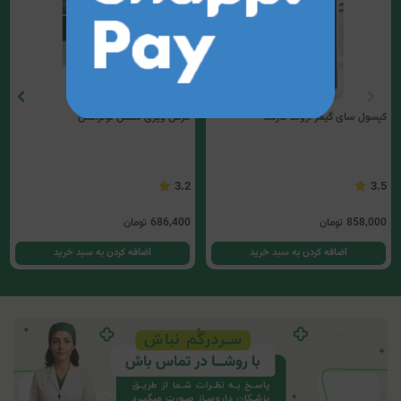
کپسول سای گیمر اروند فارمد
قرص ویزی مکس نوتراکس
3.2
3.5
858,000
تومان
686,400
تومان
اضافه کردن به سبد خرید
اضافه کردن به سبد خرید