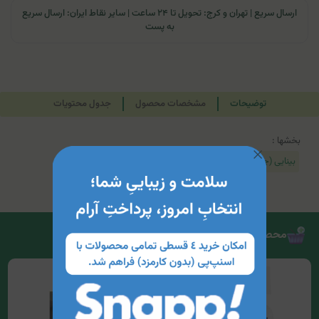
ارسال سریع | تهران و کرج: تحویل تا ۲۴ ساعت | سایر نقاط ایران: ارسال سریع
به پست
توضیحات
مشخصات محصول
جدول محتویات
بخشها :
بینایی (چشم)
محصولات مرتبط