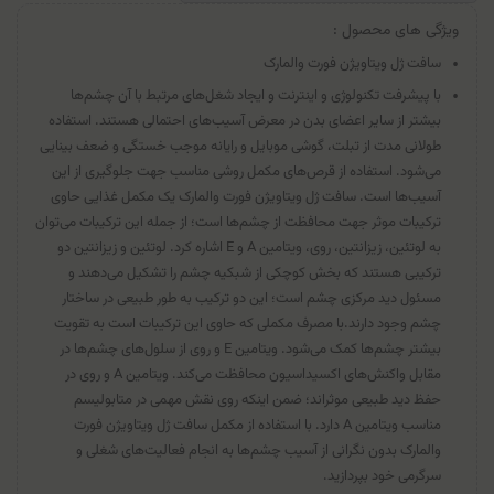
ویژگی های محصول :
سافت ژل ویتاویژن فورت والمارک
با پیشرفت تکنولوژی و اینترنت و ایجاد شغل‌های مرتبط با آن چشم‌ها
بیشتر از سایر اعضای بدن در معرض آسیب‌های احتمالی هستند. استفاده
طولانی مدت از تبلت، گوشی موبایل و رایانه موجب خستگی و ضعف بینایی
می‌شود. استفاده از قرص‌های مکمل روشی مناسب جهت جلوگیری از این
آسیب‌ها است. سافت ژل ویتاویژن فورت والمارک یک مکمل غذایی حاوی
ترکیبات موثر جهت محافظت از چشم‌ها است؛ از جمله این ترکیبات می‌توان
به لوتئین، زیزانتین، روی، ویتامین A و E اشاره کرد. لوتئین و زیزانتین دو
ترکیبی هستند که بخش کوچکی از شبکیه چشم را تشکیل می‌دهند و
مسئول دید مرکزی چشم است؛ این دو ترکیب به طور طبیعی در ساختار
چشم وجود دارند.با مصرف مکملی که حاوی این ترکیبات است به تقویت
بیشتر چشم‌ها کمک می‌شود. ویتامین E و روی از سلول‌های چشم‌ها در
مقابل واکنش‌های اکسیداسیون محافظت می‌کند. ویتامین A و روی در
حفظ دید طبیعی موثراند؛ ضمن اینکه روی نقش مهمی در متابولیسم
مناسب ویتامین A دارد. با استفاده از مکمل سافت ژل ویتاویژن فورت
والمارک بدون نگرانی از آسیب چشم‌ها به انجام فعالیت‌های شغلی و
سرگرمی خود بپردازید.