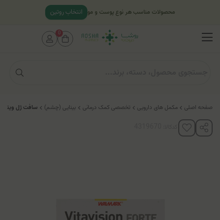
انتخاب روتین
محصولات مناسب هر نوع پوست و مو
0
صفحه اصلی
مکمل های دارویی
تخصصی کمک درمانی
بینایی (چشم)
سافت ژل ویتاویژ
کدکالا: