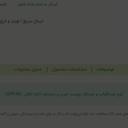
ارسال به تمام نقاط کشور
تضمی
ارسال سریع | تهران و کرج: تحویل تا ۲۴ ساعت | سایر نقاط ای
توضیحات
مشخصات محصول
جدول محتویات
کرم ضدآفتاب و ضدلک پوست چرب و مستعد آکنه لافارر (SPF40)
نه تنها می‌تواند از پوست در برابر اشعه‌های مضر UV محافظت کند بلکه می‌تواند لک و آثار به جای مان