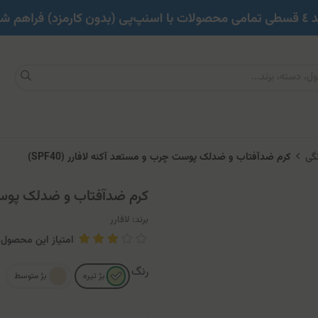
گی
کرم ضدآفتاب و ضدلک پوست چرب و مستعد آکنه لافارر (SPF40)
کرم ضدآفتاب و ضدلک پوست چر
برند:
لافارر
امتیاز این محصول: .46
رنگ
بژ تیره
بژ متوسط