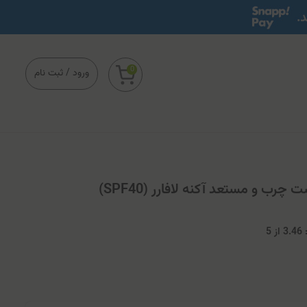
0
ورود
/
ثبت نام
ب و مستعد آکنه لافارر (SPF40)
3
از
5