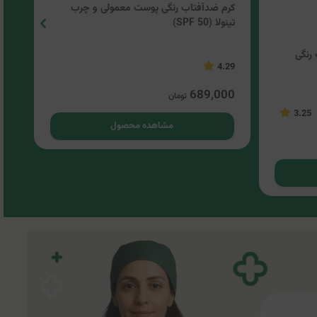
رنگی
کرم ضدآفتاب رنگی پوست معمولی و چرب
تینولا (SPF 50)
50)
4
4.29
3.25
00
689,000
تومان
مشاهده محصول