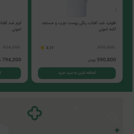
فلوئید ضد آفتاب رنگی پوست چرب و مستعد
کرم ضد آفتا
آکنه امونی
امونی
934,300
695,000
3.17
794,200
590,800
تومان
ت
اضافه کردن به سبد خرید
ا