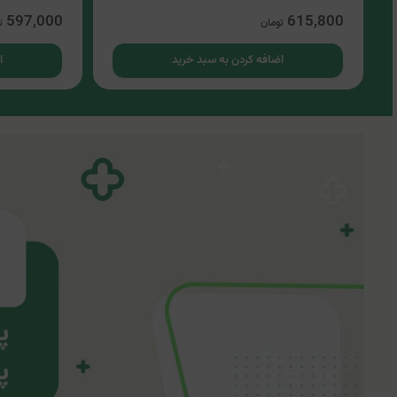
597,000
615,800
تومان
ت
اضافه کردن به سبد خرید
ا