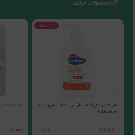
محصولات مرتبط
12%
تخفیف
شوینده روغنی لایه بردار سری کیت (حاوی اسید
پاک کننده جام
سالسیلیک)
699,800
3.4
3