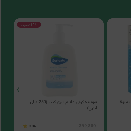
12%
تخفیف
ینولا
شوینده کرمی ملایم سری کیت (250 میلی
شوین
لیتری)
00
359,800
3.36