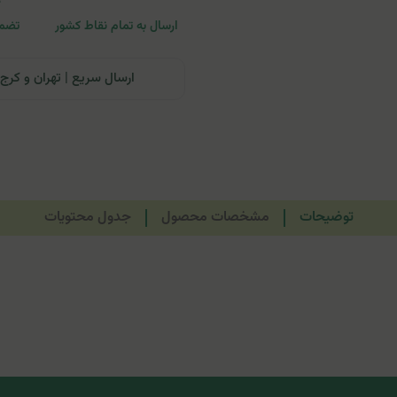
ارسال به تمام نقاط کشور
تضمی
ارسال سریع | تهران و کرج: تحویل تا ۲۴ ساعت | سایر نقاط ای
توضیحات
مشخصات محصول
جدول محتویات