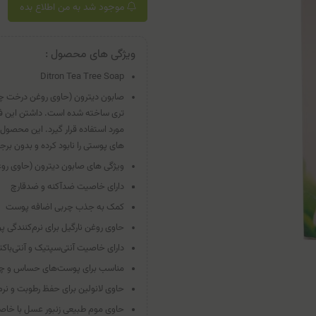
موجود شد به من اطلاع بده
ویژگی های محصول :
Ditron Tea Tree Soap
صابون دیترون (حاوی روغن درخت چا
تری ساخته شده است. داشتن این فرم
مورد استفاده قرار گیرد. این محصول 
های پوستی را نابود کرده و بدون ب
ویژگی های صابون دیترون (حاوی رو
دارای خاصیت ضدآکنه و ضدقارچ
کمک به جذب چربی اضافه پوست
حاوی روغن نارگیل برای نرم‌کنندگی 
دارای خاصیت آنتی‌سپتیک و آنتی‌باکت
مناسب برای پوست‌های حساس و چرب 
حاوی لانولین برای حفظ رطوبت و نرم
حاوی موم طبیعی زنبور عسل با خا