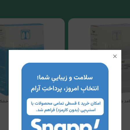
د شفاف لایه بردار تینولا
پاک کننده جامد شفاف پوست خشک ت
4