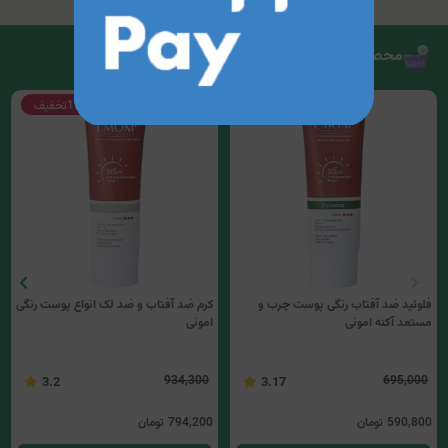
محصولات مرتبط
15%
تخفیف
15%
تخفیف
فلوئید ضد آفتاب رنگی پوست چرب و
کرم ضد آفتاب و ضد لک انواع پوست رنگی
مستعد آکنه امونی
امونی
934,300
695,000
3.2
3.17
590,800
تومان
794,200
تومان