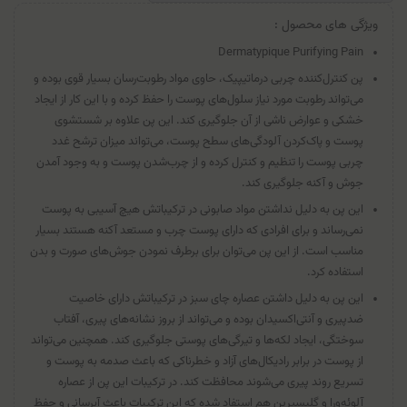
ویژگی های محصول :
Dermatypique Purifying Pain
پن کنترل‌کننده چربی درماتیپیک، حاوی مواد رطوبت‌رسان بسیار قوی بوده و
می‌تواند رطوبت مورد نیاز سلول‌های پوست را حفظ کرده و با این کار از ایجاد
خشکی و عوارض ناشی از آن جلوگیری کند. این پن علاوه بر شستشوی
پوست و پاک‌کردن آلودگی‌های سطح پوست، می‌تواند میزان ترشح غدد
چربی پوست را تنظیم و کنترل کرده و از چرب‌شدن پوست و به وجود‌ آمدن
جوش و آکنه جلوگیری کند.
این پن به دلیل نداشتن مواد صابونی در ترکیباتش هیچ آسیبی به پوست
نمی‌رساند و برای افرادی که دارای پوست چرب و مستعد آکنه هستند بسیار
مناسب است. از این پن می‌توان برای برطرف نمودن جوش‌های صورت و بدن
استفاده کرد.
این پن به دلیل داشتن عصاره چای سبز در ترکیباتش دارای خاصیت
ضد‌پیری و آنتی‌اکسیدان بوده و می‌تواند از بروز نشانه‌های پیری، آفتاب
سوختگی، ایجاد لکه‌ها و تیرگی‌های پوستی جلوگیری کند. همچنین می‌تواند
از پوست در برابر رادیکال‌های آزاد و خطرناکی که باعث صدمه به پوست و
تسریع روند پیری می‌شوند محافظت کند. در ترکیبات این پن از عصاره
آلوئه‌ورا و گلیسیرین هم استفاد شده که این ترکیبات باعث آبرسانی و حفظ