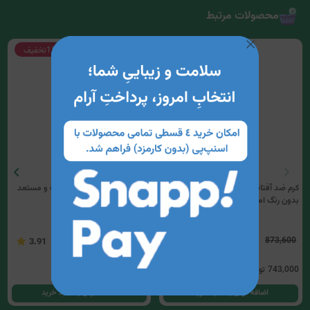
محصولات مرتبط
15%
تخفیف
15%
تخفیف
کرم ضد آفتاب پوست نرمال تا خشک
فلوئید ضد آفتاب پوست چرب و مستعد
بدون رنگ امونی
آکنه بدون رنگ امونی
887,300
873,600
3.91
3
743,000
تومان
754,300
تومان
اضافه کردن به سبد خرید
اضافه کردن به سبد خرید