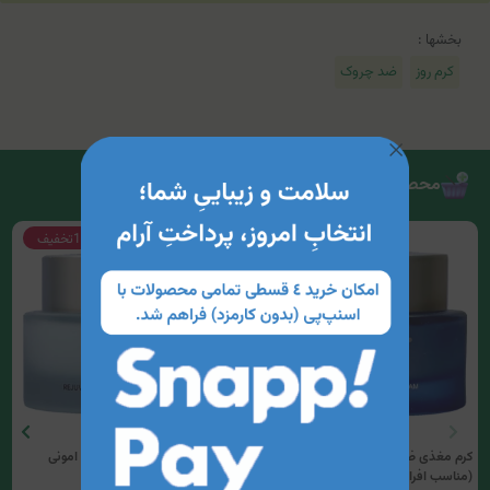
بخشها :
کرم روز
ضد چروک
محصولات مرتبط
15%
تخفیف
15%
تخفیف
کرم مغذی ضد چروک سطحی امونی
کرم مغذی ضد چروک سطحی امونی
(مناسب افراد بالای 34سال)
(مناسب افراد زیر 34سال)