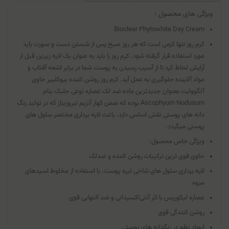
ویژگی های محصول :
Bioclear Phytowhite Day Cream
کرم روز تنها کرمی است که هر روز صبح پس از شستن دست و صورت باید
مورد استفاده قرار گرفته شود. کرم روز را باید به عنوان یک لایه زیرین قبل از
آرایش لحاظ کرد تا از آسیب رسیدن به پوست شما در برابر اشعه آفتاب و
مواد آلاینده جلوگیری به عمل آید. کرم روز روشن کننده بیوکلییر حاوی
آلگووایت بعنوان جدیدترین ماده ضد لک عصاره نوعی جلبک بنام
Ascophyum Nodusum بوده که ضمن کهار آنزیم تیروزیناز که در تولید رنگ
دانه های پوستی نقش اساسی دارد، باعث لایه برداری مختصر سلول های
پوستی میگردد.
ویژگی خاص محصول:
حاوی قوی ترین ترکیبات روشن کننده و ضدلک
لایه برداری سلول های شاخی تیره پوست، با استفاده از مخلوط اسیدهای
میوه
عصاره لیکوریس با اثر آنتی‌اکسیدانی و ضد التهابی قوی
روشن کنندگی قوی
ایجاد نظم در رنگدانه های پوستی