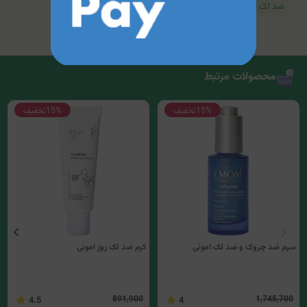
ضد لک و روشن کننده
محصولات مرتبط
15%
تخفیف
15%
تخفیف
سرم ضد چروک و ضد لک امونی
کرم ضد لک روز امونی
891,900
1,745,700
4.5
4