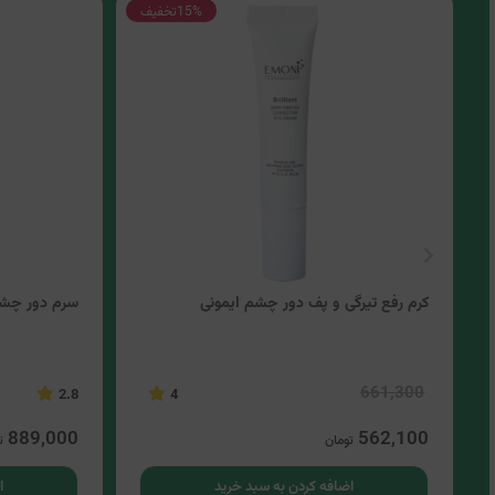
15%
تخفیف
کرم رفع تیرگی و پف دور چشم ایمونی
سرم دور چشم 
661,300
2.8
4
889,000
562,100
تومان
ت
اضافه کردن به سبد خرید
ا