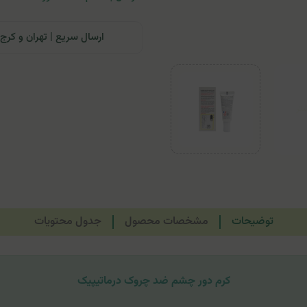
ارسال سریع | تهران و کرج: تحویل تا ۲۴ ساعت | سایر نقاط ای
توضیحات
مشخصات محصول
جدول محتویات
کرم دور چشم ضد چروک درماتیپیک