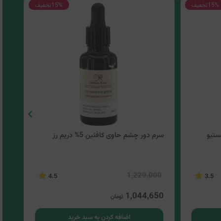
15%
تخفیف
15%
تخفیف
ستیو
سرم دور چشم حاوی کافئین 5% دریم رز
کرم
00
1,229,000
4.5
3.5
00
1,044,650
تومان
اضافه کردن به سبد خرید