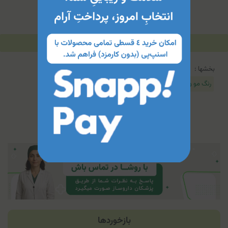
توضیحات
مشخصات محصول
جدول محتویات
بخشها :
رنگ مو و ابرو
بازخوردها