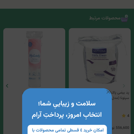
محصولات مرتبط
پد بیضی پاک‌کننده آرایش 40 عددی
پد پاک‌کننده آرایش مای لیدی
سپتونا (مدل soft touch)
3
4
556,600
تومان
380,000
تومان