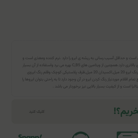
 است و حداقل آسیب رسانی به ریشه ی ابرو را دارد .نرم کننده ومغذی است و
نسبت به نمونه های مشابه ماندگاری بالاتری دارد.همچنین از ویتامین های C,B5 بهره می برد واستفاده از آن بسیار
آسان می باشد.این کیت دارای تیوپ رنگ ابرو 20 میل,اکسیدان 20 میل,ظرف پلاستیکی کوچک وقلم رنگ ابروی
مام اقلام موردنیاز رنگ کردن ابرو در آن وجود دارد تا به راحتی بتوان ابروها را
یا است و از کیفیت بسیار بالایی نیز برخوردار می باشد .