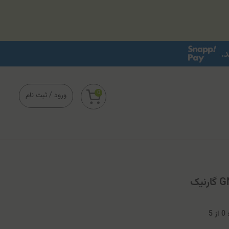
0
ورود
/
ثبت نام
0
از
5