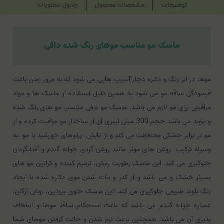
توضیحات
مشخصات محصول
جدول محتویات
ماسک مو مناسب موهای رنگ شده دافی
موها در اثر رنگ و دکلره دچار آسیب هایی می شود که به مرور زمان باعث
فرسودگی ساقه مو می شود به همین دلیل استفاده از ماسک ها و مواد
مراقبتی برای مو لازم می باشد. ماسک مو دافی مناسب مو های رنگ شده
و بلوند می باشد حجم 300 میلی لیتری آن از ساختار مو مراقبت کرده و از
مو در برابر خشکی محافظت می کند و از تابش پرتوهای خورشید با مو به
وسیله ترکیب روغن ‌های موثر مانند روغن گردو، جوانه گندم و آفتابگردان
جلوگیری می کند. این ماسک رطوبت ‌رسان، ترمیم کننده و کراتین مو های
بسیار خشک و می باشد و از کدر و مات شدن موی دکلره شده با ایجاد
رنگ بلوند طبیعی جلوگیری می کند. این ماسک حاوی بیوتین، روغن آرگان،
عصاره جوانه گندم می باشد که باعث استحکام ساقه موها و انعطاف
پذیری آن می باشد. همچنین باعث نرم شدن و حالت گرفتن موهای شما