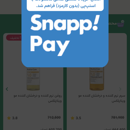
محصولات مرتبط
15%
تخفیف
15%
تخفیف
سرم نرم کننده و درخشان کننده مو
روغن نرم کننده و درخشان کننده مو
ویتاپلکس
ویتاپلکس
712,500
781,900
3.8
3.5
664,400
تومان
605,700
تومان