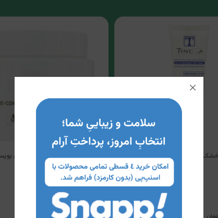
ک و آسیب دیده تینولا
ماسک موی بازسازی کننده موی بویس
روغن آرگان)
3
1,600,000
ومان
تومان