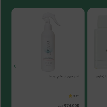
ا (حاوی
شیر موی ابریشم بویسا
ماس
موی
3.5
3.25
00
974,000
تومان