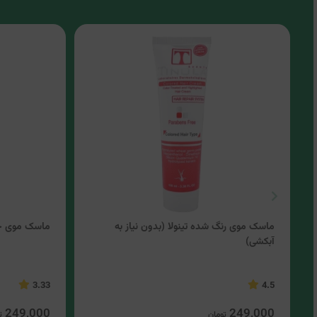
ماسک موی رنگ شده تینولا (بدون نیاز به
ماسک موی خش
آبکشی)
3.33
4.5
249,000
249,000
تومان
ت