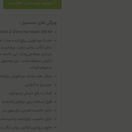
موجود شد به من اطلاع بده
ویژگی های محصول :
Sleek & Shine Hair Mask 200 Ml
ماسک مو تقویتی براق‌کننده بعد از ح
روغن آرگان، روغن زیتون، پروتئین و
بازسازی موها می‌پردازد. این ماسک
آبکشی نخواهدداشت. این محصول به ر
بازخواهدگرداند.
ویژگی های ماسک مو تقویتی براق‌کنند
عدم نیاز به آبکشی
کمک به رفع خشکی و موخوره
قابل استفاده برای موهای رنگ‌شده
دارای خاصیت تقویتی برای موی سر
دارای خاصیت براق‌کننده و تثبیت‌کنن
حاوی پروتئین،کراتین، روغن آرگان و 