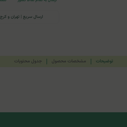
ارسال به تمام نقاط کشور
تضمی
ارسال سریع | تهران و کرج: تحویل تا ۲۴ ساعت | سایر نقاط ای
توضیحات
مشخصات محصول
جدول محتویات