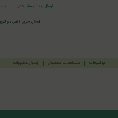
ارسال به تمام نقاط کشور
تضمی
ارسال سریع | تهران و کرج: تحویل تا ۲۴ ساعت | سایر نقاط ای
توضیحات
مشخصات محصول
جدول محتویات