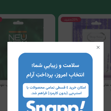
20%
تخفیف
نقابی انواع پوست دیپ سنس
ماسک صورت نقابی پوست چرب نئود
عصاره چای سبز)
72,400