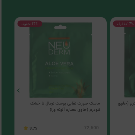
17%
تخفیف
17%
تخفیف
رم (حاوی
ماسک صورت نقابی پوست نرمال تا خشک
ما
نئودرم (حاوی عصاره آلوئه ورا)
نئو
00
72,500
3.75