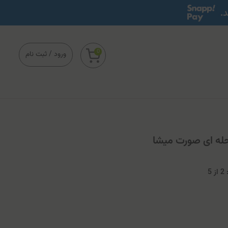
0
ورود
/
ثبت نام
له ای صورت میشا
2
از
5