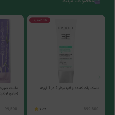
محصولات مرتبط
10%
تخفیف
ماسک پاک کننده و لایه بردار 2 در 1 اریکه
ماسک صورت 
(حاوی لوندر)
99,500
899,800
2.67