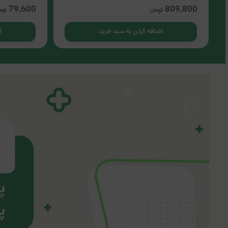
79,600
809,800
تومان
توم
اضافه کردن به سبد خرید
ا