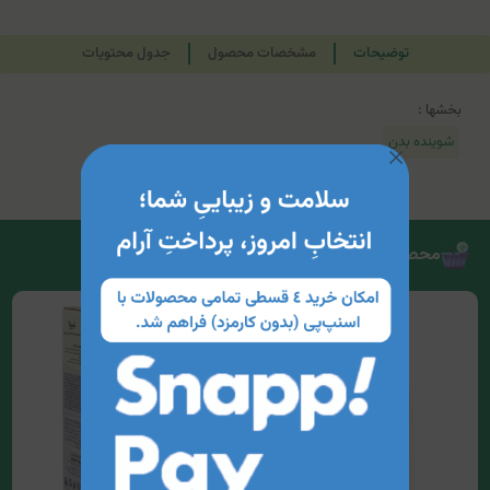
توضیحات
مشخصات محصول
جدول محتویات
بخشها :
شوینده بدن
محصولات مرتبط
12%
تخفیف