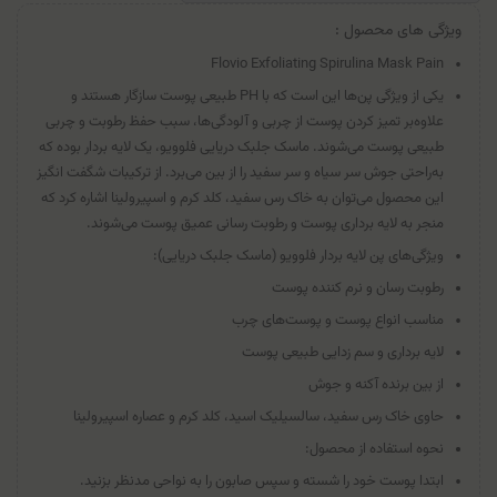
ویژگی های محصول :
Flovio Exfoliating Spirulina Mask Pain
یکی از ویژگی پن‌ها این است که با PH طبیعی پوست سازگار هستند و
علاوه‌بر تمیز کردن پوست از چربی و آلودگی‌ها، سبب حفظ رطوبت و چربی
طبیعی پوست می‌شوند. ماسک جلبک دریایی فلوویو، یک لایه بردار بوده که
به‌راحتی جوش سر سیاه و سر سفید را از بین می‌برد. از ترکیبات شگفت انگیز
این محصول می‌توان به خاک رس سفید، کلد کرم و اسپیرولینا اشاره کرد که
منجر به لایه برداری پوست و رطوبت رسانی عمیق پوست می‌شوند.
ویژگی‌های پن لایه بردار فلوویو (ماسک جلبک دریایی):
رطوبت رسان و نرم کننده پوست
مناسب انواع پوست و پوست‌های چرب
لایه برداری و سم زدایی طبیعی پوست
از بین برنده آکنه و جوش
حاوی خاک رس سفید، سالسیلیک اسید، کلد کرم و عصاره اسپیرولینا
نحوه استفاده از محصول:
ابتدا پوست خود را شسته و سپس صابون را به نواحی مدنظر بزنید.