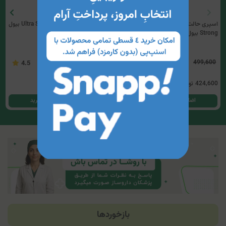
اسپری حالت دهنده مو مدل Extra
اسپری موی قوی مدل Ultra Strong بیول
Strong بیول (500میلی‌لیتر)
(250میلی‌لیتر)
399,700
499,600
4.5
3.33
424,600
تومان
339,800
تومان
اضافه کردن به سبد خرید
اضافه کردن به سبد خرید
بازخوردها