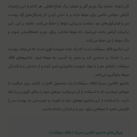
گل بابونه، عصاره برگ مریم گلی و عصاره برگ نعناع فلفلی. هر کدام از این ترکیبات
گیاهی خواص خاصی برای موها دارند و با خنثی کردن اثر رادیکال‌های آزاد پوست
سر و فولیکول‌های مو، سلامت و زیبایی موها را حفظ می‌کنند. علاوه بر این، این
ترکیبات گیاهی باعث می‌شوند که موها شاداب، براق، نرم و انعطاف‌پذیر شوند و
رنگ موها را نیز حفظ می‌کنند.
این شامپو فاقد سولفات است که یک ماده شوینده قوی است که می‌تواند پوست
سر را خشک و حساس کند و منجر به آسیب به موها شود. شامپوهای فاقد
سولفات، تارهای مو را با مواد شوینده ملایم‌تری تمیز کرده و از خشکی و شکنندگی
موها جلوگیری می‌کنند.
شامپو کافئین سریتا (فاقد سولفات) یک محصول کامل و کارآمد برای مراقبت از
موهای شماست که با استفاده از آن می‌توانید موهای خود را سالم، قوی و زیبا نگه
دارید. با استفاده از این شامپو موهای خود را تقویت و خونرسانی به پوست سر را
افزایش دهید تا موهایی براق، نرم و درخشان داشته باشید.
ویژگی‌های شامپو کافئین سریتا ( فاقد سولفات)