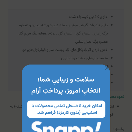
حاوی کافئین کپسوله شده
دارای ترکیبات گیاهی موثر از جمله عصاره ریشه زنجبیل، عصاره
برگ رزماری، عصاره گزنه، عصاره گل بابونه، عصاره برگ مریم گلی،
عصاره برگ نعناع فلفلی
خنثی کردن اثر رادیکال‌های آزاد پوست سر و فولیکول‌های مو
مناسب موهای خشک و معمولی
افزایش خونرسانی به پوست سر
تقویت‌کننده موها و ضد ریزش
تنظیم چربی پوست سر
نحوه مصرف شامپو کافئین سریتا ( فاقد سولفات)
ابتدا موها را خیس کنید و با مقدار لازم از شامپو (به مدت ۳-۲ دقیقه) به
خوبی ماساژ دهید. سپس موها را آبکشی کنید.
بخشها :