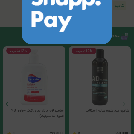
شامپو
محصولات مرتبط
10%
تخفیف
12%
تخفیف
شامپو ضد شوره ساین اسکالپ
شامپو لایه بردار سری کیت (حاوی 3%
اسید سالسیلیک)
799,800
650,000