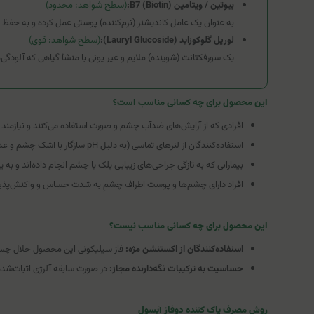
بیوتین / ویتامین B7 (Biotin):
(سطح شواهد: محدود)
به عنوان یک عامل کاندیشنر (نرم‌کننده) پوستی عمل کرده و به حف
لوریل گلوکوزاید (Lauryl Glucoside):
(سطح شواهد: قوی)
یک سورفکتانت (شوینده) ملایم و غیر یونی با منشأ گیاهی که آلودگی‌
این محصول برای چه کسانی مناسب است؟
افرادی که از آرایش‌های ضدآب چشم و صورت استفاده می‌کنند و نیازمند 
استفاده‌کنندگان از لنزهای تماسی (به دلیل pH سازگار با اشک چشم و عدم ایجاد سوزش).
بیمارانی که به تازگی جراحی‌های زیبایی پلک یا چشم انجام داده‌اند و به 
افراد دارای چشم‌ها و پوست اطراف چشمِ به شدت حساس و واکنش‌پذیر
این محصول برای چه کسانی مناسب نیست؟
استفاده‌کنندگان از اکستنشن مژه:
فاز سیلیکونی این محصول حلال چسب مژ
حساسیت به ترکیبات نگه‌دارنده مجاز:
در صورت سابقه آلرژی اثبات‌شده ب
روش مصرف پاک کننده دوفاز آیسول