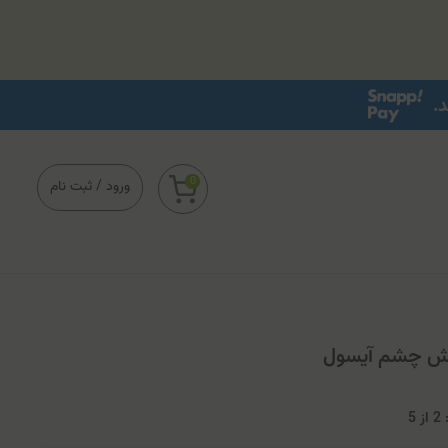
0
ورود
/
ثبت نام
2
از
5