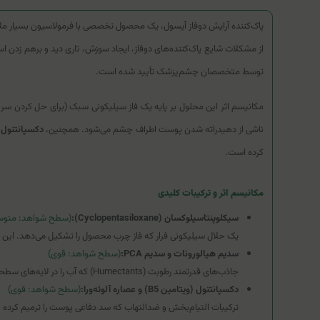
پاک‌کننده آرایش دوفاز آیسول، یک محصول تخصصی با فرمولاسیون بسیار م
از مشکلات شایع پاک‌کننده‌های دوفاز، ایجاد سوزش، تاری دید و برهم زد
توسط متخصصان چشم‌پزشک تأیید شده است.
مکانیسم اثر این محلول بر پایه یک فاز سیلیکونی سبک (برای حل کردن سری
ناشی از دهیدراته شدن پوست اطراف چشم می‌شود. همچنین،
دکسپانتنول (B5) و بیوتین (
کرده است.
مکانیسم اثر و ترکیبات کلیدی
سیکلوپنتاسیلوکسان (Cyclopentasiloxane):
(سطح شواهد: متوس
یک حلال سیلیکونی فرار که فاز چرب محصول را تشکیل می‌دهد. این 
سدیم هیالورونات و سدیم PCA:
(سطح شواهد: قوی)
جاذب‌های قدرتمند رطوبت (Humectants) که آب را در لایه‌های سطحی پوست حبس کرده و از احساس کشیدگی پس از پاک کردن آرایش جلوگیری می‌کنند.
دکسپانتنول (ویتامین B5) و عصاره آلوئه‌ورا:
(سطح شواهد: قوی)
ترکیبات التیام‌بخش و ضدالتهاب که سد دفاعی پوست را ترمیم کرده و