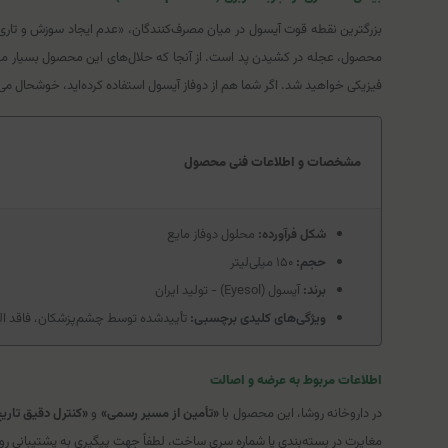
بزرگترین نقطه قوت آیسول در میان مصرف‌کنندگان، «عدم ایجاد سوزش و تاری د
فیزیکی خواهید شد. اگر شما هم از دوفاز آیسول استفاده کرده‌اید، خوشحال م
مشخصات و اطلاعات فنی محصول
شکل فرآورده:
محلول دوفاز مایع
حجم:
۱۵۰ میلی‌لیتر
برند:
آیسول (Eyesol) - تولید ایران
ویژگی‌های کلیدی برچسبی:
تأییدشده توسط چشم‌پزشکان، فاقد الکل و پارابن، سازگار با pH
اطلاعات مربوط به عرضه و اصالت
در داروخانه روشا، این محصول با
«تأمین از مسیر رسمی»
و
«کنترل دقیق تاری
مغایرت در بسته‌بندی یا شماره سری ساخت، لطفاً جهت پیگیری به پشتیبانی رو