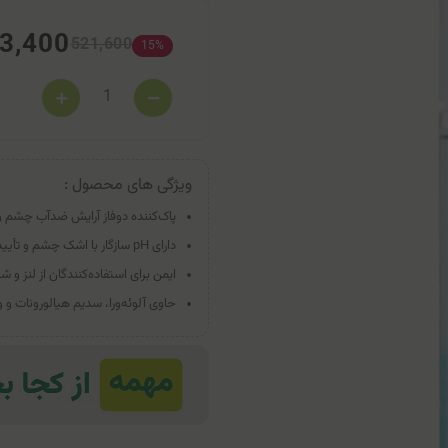
3,400
521,600
15%
ویژگی های محصول :
پاک‌کننده دوفاز آرایش ضدآب چشم و 
دارای pH سازگار با اشک چشم و تأییدشده توسط چشم‌پزشکان.
ایمن برای استفاده‌کنندگان از لنز
حاوی آلوئه‌ورا، سدیم هیالورونات و ویتامین B5 جهت ر