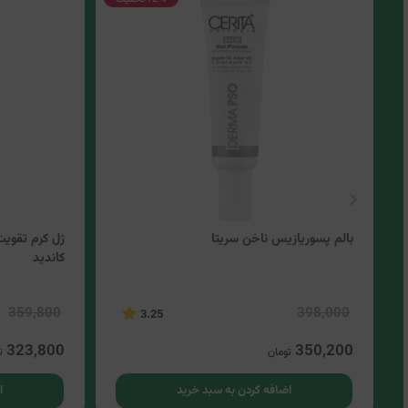
بالم پسوریازیس ناخن سریتا
ژل کرم تقوی
کاندید
359,800
398,000
3.25
323,800
350,200
تومان
ت
اضافه کردن به سبد خرید
ا