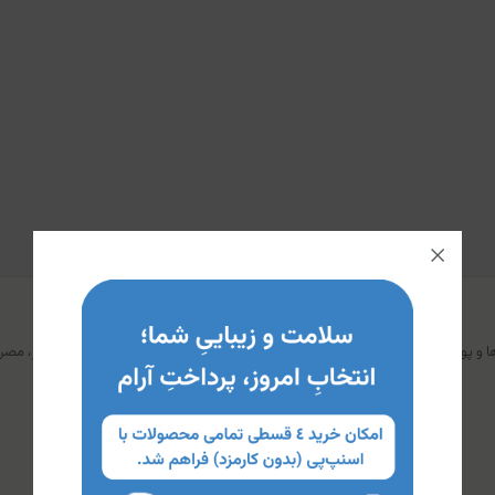
 آن بمالید و به آرامی ماساژ دهید تا جذب شود. برای نتیجه گیری بهتر، مصرف کرم را به مدت 4 تا 6 هفته به طو