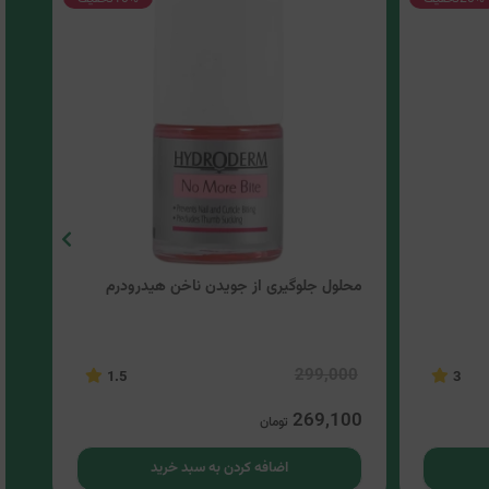
محلول جلوگیری از جویدن ناخن هیدرودرم
محل
00
299,000
1.5
3
00
269,100
تومان
اضافه کردن به سبد خرید