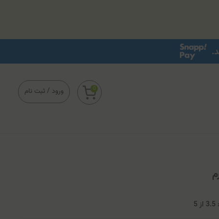
0
ورود
/
ثبت نام
م
3
از
5