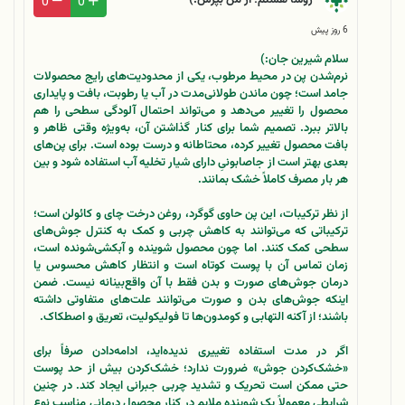
روشا هستم؛ از من بپرس:)
0
0
6 روز پیش
سلام شیرین جان:)
نرم‌شدن پن در محیط مرطوب، یکی از محدودیت‌های رایج محصولات
جامد است؛ چون ماندن طولانی‌مدت در آب یا رطوبت، بافت و پایداری
محصول را تغییر می‌دهد و می‌تواند احتمال آلودگی سطحی را هم
بالاتر ببرد. تصمیم شما برای کنار گذاشتن آن، به‌ویژه وقتی ظاهر و
بافت محصول تغییر کرده، محتاطانه و درست بوده است. برای پن‌های
بعدی بهتر است از جاصابونیِ دارای شیار تخلیه آب استفاده شود و بین
هر بار مصرف کاملاً خشک بمانند.
از نظر ترکیبات، این پن حاوی گوگرد، روغن درخت چای و کائولن است؛
ترکیباتی که می‌توانند به کاهش چربی و کمک به کنترل جوش‌های
سطحی کمک کنند. اما چون محصول شوینده و آبکشی‌شونده است،
زمان تماس آن با پوست کوتاه است و انتظار کاهش محسوس یا
درمان جوش‌های صورت و بدن فقط با آن واقع‌بینانه نیست. ضمن
اینکه جوش‌های بدن و صورت می‌توانند علت‌های متفاوتی داشته
باشند؛ از آکنه التهابی و کومدون‌ها تا فولیکولیت، تعریق و اصطکاک.
اگر در مدت استفاده تغییری ندیده‌اید، ادامه‌دادن صرفاً برای
«خشک‌کردن جوش» ضرورت ندارد؛ خشک‌کردن بیش از حد پوست
حتی ممکن است تحریک و تشدید چربی جبرانی ایجاد کند. در چنین
شرایطی معمولاً یک شوینده ملایم در کنار محصول درمانیِ مناسبِ نوع