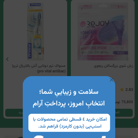
زبان شوی بزرگسالان ریجوی
مسواک نرم دوتایی آنتی باکتریال تریزا
(pro vital antibac)
5
2.83
75,800
تومان
996,400
تومان
اضافه کردن به سبد خرید
اضافه کردن به سبد خرید