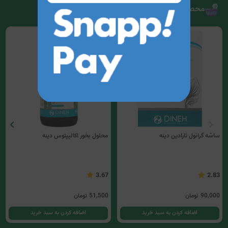
محصولات مرتبط
ساشه گرانول تارادین دینه
محلول بخور اکالیپتوس دینه
3.67
2.83
90,000
تومان
51,500
تومان
اضافه کردن به سبد خرید
اضافه کردن به سبد خرید