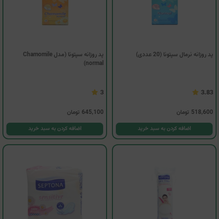
پد روزانه نرمال سپتونا (20 عددی)
پد روزانه سپتونا (مدل Chamomile
normal)
3
3.83
518,600
تومان
645,100
تومان
اضافه کردن به سبد خرید
اضافه کردن به سبد خرید