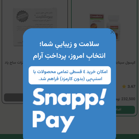
کپسول سینابتیک ساج پاد دارو
ساشه بیومگنلیت منیزیم سیترات ساج پاد
دارو
ناموجود
3.67
مشاهده محصول
232,500
تومان
اضافه کردن به سبد خرید