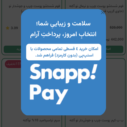
فوم شستشو پوست چرب و نرمال نو آکنه
فوم شستشو پوست چرب و جوشدار نو
(حاوی گریپ فروت،ویتامین C)
آکنه (حاوی روغن درخت چای)
530,000
520,000
3.09
3.75
442,000
تومان
450,500
تومان
اضافه کردن به سبد خرید
اضافه کردن به سبد خرید
15%
تخفیف
15%
تخفیف
ب ب کرم پوست چرب و جوش‌دار نو آکنه
سرم نیاسینامید 10% نوآکنه