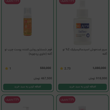
15%
تخفیف
15%
تخفیف
سرم ضدجوش اسیدسالیسیلیک 2% نو
فوم شستشو روشن کننده پوست چرب نو
آکنه
آکنه (حاوی زردچوبه)
550,000
1,080,000
1
2.73
918,000
تومان
467,500
تومان
اضافه کردن به سبد خرید
اضافه کردن به سبد خرید
15%
تخفیف
15%
تخفیف