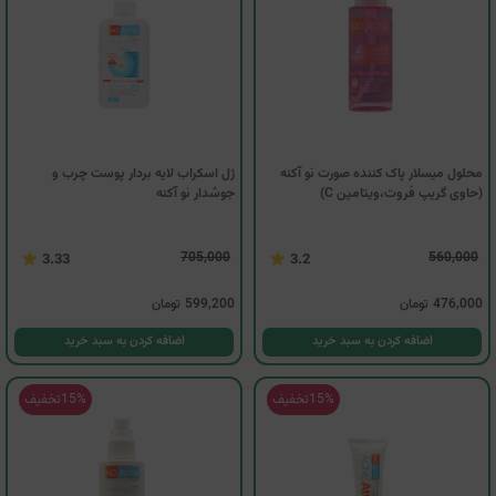
محلول میسلار پاک کننده صورت نو آکنه
ژل اسکراب لایه بردار پوست چرب و
(حاوی گریپ فروت،ویتامین C)
جوشدار نو آکنه
705,000
560,000
3.33
3.2
476,000
تومان
599,200
تومان
اضافه کردن به سبد خرید
اضافه کردن به سبد خرید
15%
تخفیف
15%
تخفیف