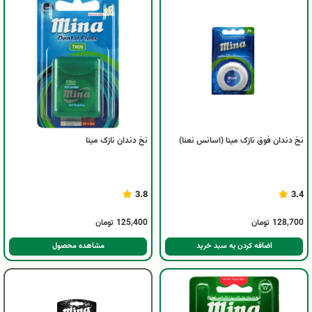
نخ دندان فوق نازک مینا (اسانس نعنا)
نخ دندان نازک مینا
3.8
3.4
128,700
تومان
125,400
تومان
اضافه کردن به سبد خرید
مشاهده محصول