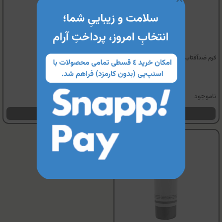
کرم ضدآفتاب ژوونا(SPF 30)
كرم دئودورانت ژوونا
ناموجود
ناموجود
مشاهده محصول
مشاهده محصول